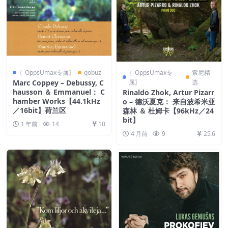
〖OppsUmax专属〗
qobuz
〖OppsUmax专
索尼精
Marc Coppey – Debussy, C
属〗
选
hausson ＆ Emmanuel： C
Rinaldo Zhok, Artur Pizarr
hamber Works【44.1kHz
o – 德沃夏克： 来自波希米亚
／16bit】荷兰区
森林 ＆ 杜姆卡【96kHz／24
bit】
1 年前
14
10
4 月前
9
25.6