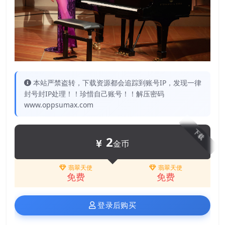
本站严禁盗转，下载资源都会追踪到账号IP，发现一律
封号封IP处理！！珍惜自己账号！！解压密码
www.oppsumax.com
下载
2
金币
翡翠天使
翡翠天使
免费
免费
登录后购买