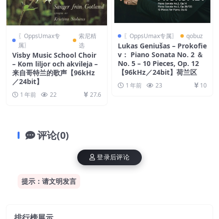
〖OppsUmax专
索尼精
〖OppsUmax专属〗
qobuz
属〗
选
Lukas Geniušas – Prokofie
v： Piano Sonata No. 2 ＆
Visby Music School Choir
No. 5 – 10 Pieces, Op. 12
– Kom liljor och akvileja –
【96kHz／24bit】荷兰区
来自哥特兰的歌声【96kHz
／24bit】
1 年前
23
10
1 年前
22
27.6
评论(0)
登录后评论
提示：请文明发言
排行榜展示