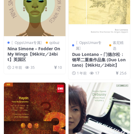
〖OppsUmax专属〗
qobuz
〖OppsUmax专
索尼精
Nina Simone – Fodder On
属〗
选
My Wings【96kHz／24bi
Duo Lontano – 门德尔松：
t】英国区
钢琴二重奏作品集 (Duo Lon
tano)【96kHz／24bit】
2 年前
35
10
1 年前
17
25.6