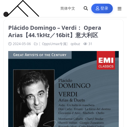
登录
Plácido Domingo – Verdi： Opera
Arias【44.1kHz／16bit】意大利区
2024-05-06
〖OppsUmax专属〗
qobuz
31