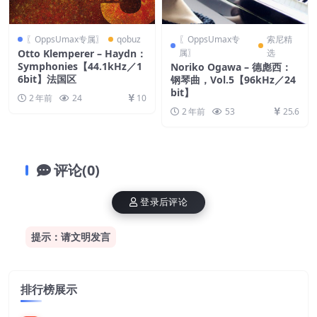
〖OppsUmax专属〗
qobuz
〖OppsUmax专
索尼精
Otto Klemperer – Haydn：
属〗
选
Symphonies【44.1kHz／1
Noriko Ogawa – 德彪西：
6bit】法国区
钢琴曲，Vol.5【96kHz／24
bit】
2 年前
24
10
2 年前
53
25.6
评论(0)
登录后评论
提示：请文明发言
排行榜展示