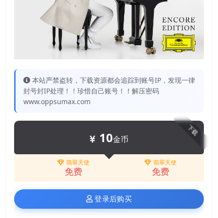
本站严禁盗转，下载资源都会追踪到账号IP，发现一律
封号封IP处理！！珍惜自己账号！！解压密码
www.oppsumax.com
下载
10
金币
翡翠天使
翡翠天使
免费
免费
登录后购买