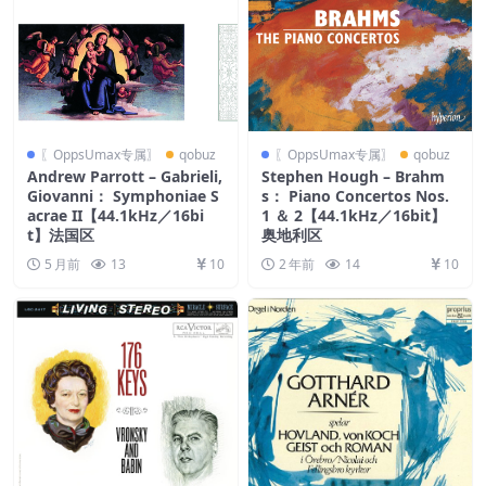
〖OppsUmax专属〗
qobuz
〖OppsUmax专属〗
qobuz
Andrew Parrott – Gabrieli,
Stephen Hough – Brahm
Giovanni： Symphoniae S
s： Piano Concertos Nos.
acrae II【44.1kHz／16bi
1 ＆ 2【44.1kHz／16bit】
t】法国区
奥地利区
5 月前
13
10
2 年前
14
10