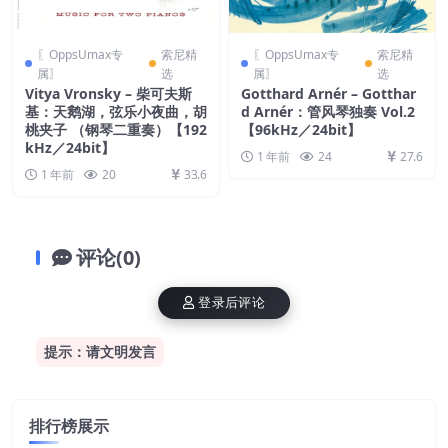
〖OppsUmax专
索尼精
〖OppsUmax专
索尼精
属〗
选
属〗
选
Vitya Vronsky – 柴可夫斯
Gotthard Arnér – Gotthar
基：天鹅湖，弦乐小夜曲，胡
d Arnér：管风琴独奏 Vol.2
桃夹子 （钢琴二重奏）【192
【96kHz／24bit】
kHz／24bit】
1 年前
24
27.6
1 年前
20
33.6
评论(0)
登录后评论
提示：请文明发言
排行榜展示