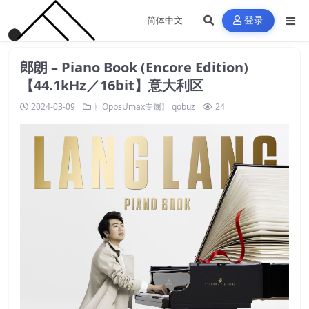
登录
郎朗 – Piano Book (Encore Edition)
【44.1kHz／16bit】意大利区
2024-03-09
〖OppsUmax专属〗
qobuz
24