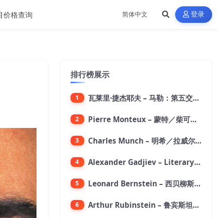
目价格查询
登录
排行榜展示
瓦莱里·捷杰耶夫 – 马勒：第五交响曲【96kHz／24bit】
1
Pierre Monteux – 蒙特／柴可夫斯基：第六交响曲【176.4kHz／24bit】
2
Charles Munch – 明希／拉威尔：波莱罗舞曲【176.4kHz／24bit】
3
Alexander Gadjiev – Literary Fantasies【FLAC 192】
4
Leonard Bernstein – 西贝柳斯：芬兰颂／格里格：培尔·金特组曲【44.1kHz／24bit】
5
Arthur Rubinstein – 鲁宾斯坦／勃拉姆斯：第一钢琴协奏曲【176.4kHz／24bit】
6