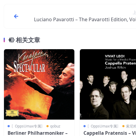
Luciano Pavarotti – The Pavarotti Edition, V
Puccini【44.1kHz／16bit
相关文章
〖OppsUmax专属〗
qobuz
〖OppsUmax专属〗
索尼
Berliner Philharmoniker –
Cappella Pratensis – V