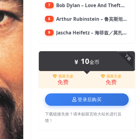
Bob Dylan – Love And Theft【96kHz／24bit】
7
Arthur Rubinstein – 鲁宾斯坦／贝多芬：月光,悲怆,热情,告别钢琴奏鸣曲【176.4kHz／24bit】
8
Jascha Heifetz – 海菲兹／莫扎特：第四小提琴协奏曲，第五小提琴协奏曲《土耳其》／维瓦尔第：小提琴与大提琴协奏曲，RV 547【192kHz／24bit】
9
下载
10
金币
翡翠天使
翡翠天使
免费
免费
登录后购买
下载链接失效？请本贴留言给大站长进行反
馈！