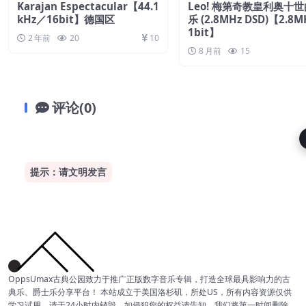
Karajan Espectacular【44.1
Leo! 梅第奇教皇利奥十
kHz／16bit】德国区
乐 (2.8MHz DSD)【2.8
1bit】
2 年前
20
10
8 月前
15
评论(0)
提示：请文明发言
OppsUmax古典公园致力于推广正版数字音乐专辑，打造全球最具影响力的古
典乐、爵士乐分享平台！ 本站成立于美国洛杉矶，所处US，所有内容资源仅供
学习试用，请于24小时内销毁，如侵犯您的权益请告知，我们将第一时间删除。