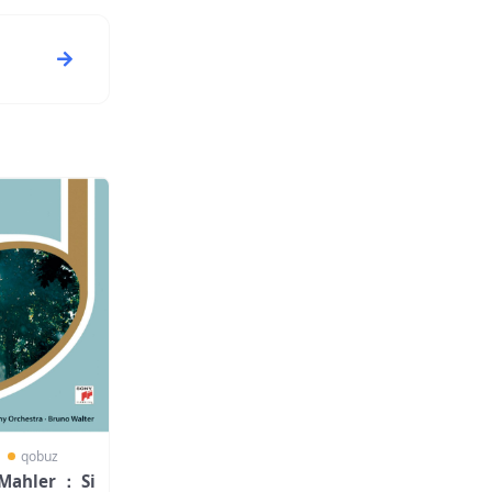
〗
qobuz
Mahler ： Si