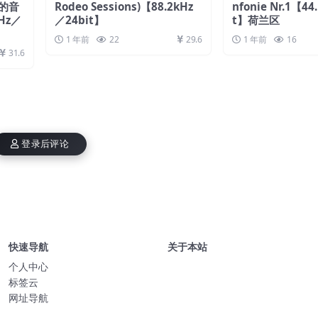
世的音
Rodeo Sessions)【88.2kHz
nfonie Nr.1【44
MHz／
／24bit】
t】荷兰区
1 年前
22
29.6
1 年前
16
31.6
登录后评论
快速导航
关于本站
个人中心
标签云
网址导航