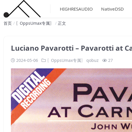
HIGHRESAUDIO
NativeDSD
首页
〖OppsUmax专属〗
正文
Luciano Pavarotti – Pavarotti a
2024-05-06
〖OppsUmax专属〗
qobuz
27