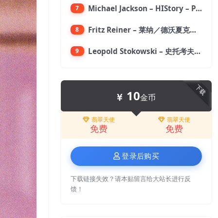
Michael Jackson – HIStory – PAST, PRESENT AND FUTURE – BOOK I【96kHz／24bit】
7
Fritz Reiner – 莱纳／德沃夏克：第九交响曲【176.4kHz／24bit】
8
Leopold Stokowski – 史托考夫斯基：狂想曲【176.4kHz／24bit】
9
下载
10
金币
翡翠天使
翡翠天使
免费
免费
登录后购买
下载链接失效？请本贴留言给大站长进行反
馈！