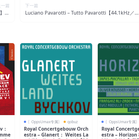
上一篇
下一篇
it】瑞
Luciano Pavarotti – Tutto Pavarotti【44.1kHz／1
士区
6bit】瑞士区
z
〖OppsUmax专属〗
qobuz
〖OppsUmax专属
ev：
Royal Concertgebouw Orch
Royal Concert
umme
estra – Glanert： Weites La
estra – Horizon 8 (Live)