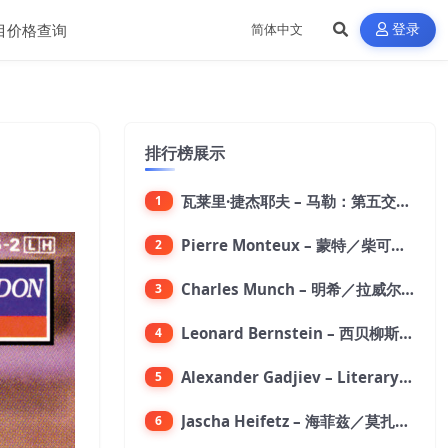
目价格查询
登录
排行榜展示
瓦莱里·捷杰耶夫 – 马勒：第五交响曲【96kHz／24bit】
1
Pierre Monteux – 蒙特／柴可夫斯基：第六交响曲【176.4kHz／24bit】
2
Charles Munch – 明希／拉威尔：波莱罗舞曲【176.4kHz／24bit】
3
Leonard Bernstein – 西贝柳斯：芬兰颂／格里格：培尔·金特组曲【44.1kHz／24bit】
4
Alexander Gadjiev – Literary Fantasies【FLAC 192】
5
Jascha Heifetz – 海菲兹／莫扎特：第四小提琴协奏曲，第五小提琴协奏曲《土耳其》／维瓦尔第：小提琴与大提琴协奏曲，RV 547【192kHz／24bit】
6