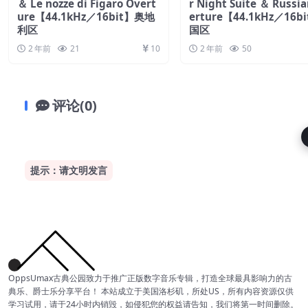
＆ Le nozze di Figaro Overt
r Night Suite ＆ Russi
ure【44.1kHz／16bit】奥地
erture【44.1kHz／16b
利区
国区
2 年前
21
10
2 年前
50
评论(0)
提示：请文明发言
OppsUmax古典公园致力于推广正版数字音乐专辑，打造全球最具影响力的古
典乐、爵士乐分享平台！ 本站成立于美国洛杉矶，所处US，所有内容资源仅供
学习试用，请于24小时内销毁，如侵犯您的权益请告知，我们将第一时间删除。