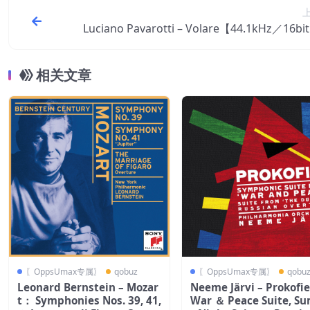
Luciano Pavarotti – Volare【44.1kHz／16b
相关文章
〖OppsUmax专属〗
qobuz
〖OppsUmax专属〗
qobu
Leonard Bernstein – Mozar
Neeme Järvi – Prokofi
t： Symphonies Nos. 39, 41,
War ＆ Peace Suite, S