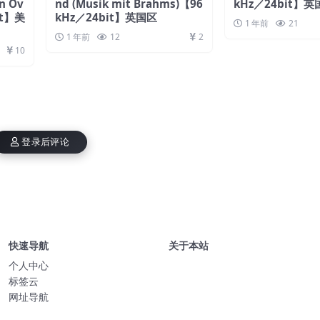
an Ov
nd (Musik mit Brahms)【96
kHz／24bit】英
it】美
kHz／24bit】英国区
1 年前
21
1 年前
12
2
10
登录后评论
快速导航
关于本站
个人中心
标签云
网址导航