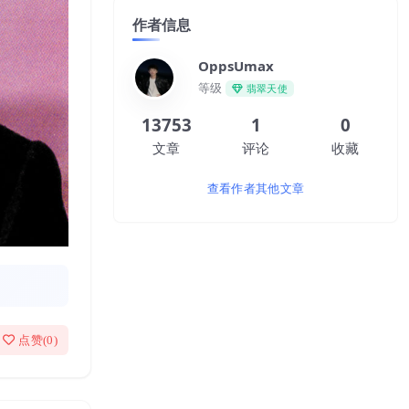
作者信息
OppsUmax
等级
翡翠天使
13753
1
0
文章
评论
收藏
查看作者其他文章
点赞(
0
)