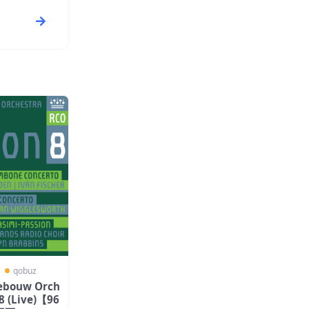
〗
qobuz
gebouw Orch
【96