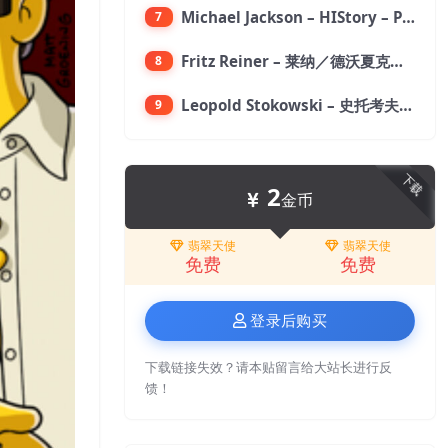
Michael Jackson – HIStory – PAST, PRESENT AND FUTURE – BOOK I【96kHz／24bit】
7
Fritz Reiner – 莱纳／德沃夏克：第九交响曲【176.4kHz／24bit】
8
Leopold Stokowski – 史托考夫斯基：狂想曲【176.4kHz／24bit】
9
下载
2
金币
翡翠天使
翡翠天使
免费
免费
登录后购买
下载链接失效？请本贴留言给大站长进行反
馈！