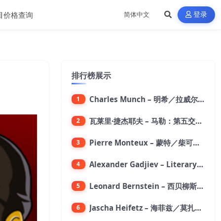
目价格查询
登录
排行榜展示
Charles Munch – 明希／拉威尔：波莱罗舞曲【176.4kHz／24bit】
1
瓦莱里·捷杰耶夫 – 马勒：第五交响曲【96kHz／24bit】
2
Pierre Monteux – 蒙特／柴可夫斯基：第六交响曲【176.4kHz／24bit】
3
Alexander Gadjiev – Literary Fantasies【FLAC 192】
4
Leonard Bernstein – 西贝柳斯：芬兰颂／格里格：培尔·金特组曲【44.1kHz／24bit】
5
Jascha Heifetz – 海菲兹／莫扎特：第四小提琴协奏曲，第五小提琴协奏曲《土耳其》／维瓦尔第：小提琴与大提琴协奏曲，RV 547【192kHz／24bit】
6