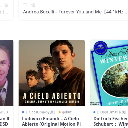
上一篇
下一篇
bit】
Andrea Bocelli – Forever You and Me【44.1kHz／
国区
16bit】法国区
veDSD
〖OppsUmax专属〗
qobuz
〖OppsUmax专属
van R
Ludovico Einaudi – A Cielo
Dietrich Fische
【DSD
Abierto (Original Motion Pi
Schubert： Win