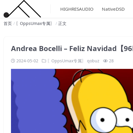
HIGHRESAUDIO
NativeDSD
首页
〖OppsUmax专属〗
正文
Andrea Bocelli – Feliz Navida
2024-05-02
〖OppsUmax专属〗
qobuz
28