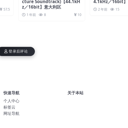
cture Soundtrack)【44.1kH
4.1kHz／16bi
z／16bit】意大利区
57.5
2 年前
15
1 年前
8
10
登录后评论
快速导航
关于本站
个人中心
标签云
网址导航