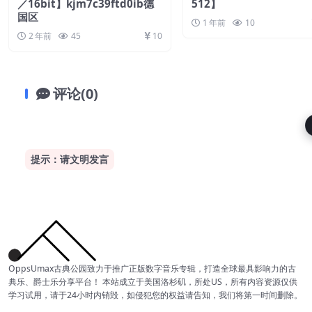
／16bit】kjm7c39ftd0ib德
512】
国区
1 年前
10
2 年前
45
10
评论(0)
提示：请文明发言
OppsUmax古典公园致力于推广正版数字音乐专辑，打造全球最具影响力的古
典乐、爵士乐分享平台！ 本站成立于美国洛杉矶，所处US，所有内容资源仅供
学习试用，请于24小时内销毁，如侵犯您的权益请告知，我们将第一时间删除。