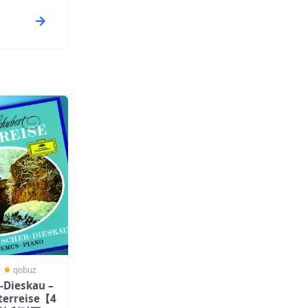
〗
qobuz
r-Dieskau –
terreise【4