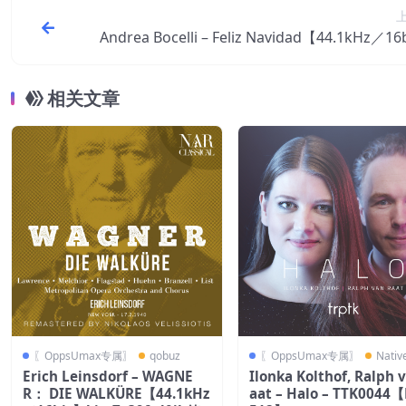
Andrea Bocelli – Feliz Navidad【44.1kHz／16
法
相关文章
〖OppsUmax专属〗
qobuz
〖OppsUmax专属〗
Nati
Erich Leinsdorf – WAGNE
Ilonka Kolthof, Ralph 
R： DIE WALKÜRE【44.1kHz
aat – Halo – TTK0044