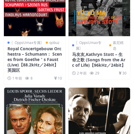
〖OppsUmax专属〗
qobuz
〖OppsUmax专
索尼精
Royal Concertgebouw Orc
属〗
选
hestra – Schumann： Scen
马友友,Kathryn Stott – 生
es from Goethe＇s Faust
命之歌 (Songs from the Ar
(Live)【88.2kHz／24bit】
c of Life)【96kHz／24bit】
英国区
2 年前
29
30
1 年前
8
10