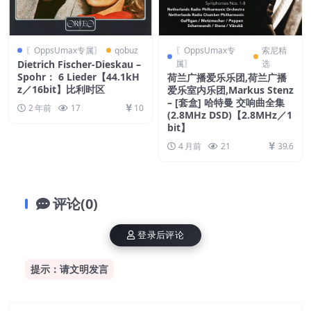
〖OppsUmax专属〗
qobuz
〖OppsUmax专
索尼精
Dietrich Fischer-Dieskau –
属〗
选
Spohr： 6 Lieder【44.1kH
荷兰广播爱乐乐团,荷兰广播
z／16bit】比利时区
爱乐室内乐团,Markus Stenz
– [套盒] 哈特曼 交响曲全集
2 年前
17
10
(2.8MHz DSD)【2.8MHz／1
bit】
4 月前
21
39.6
评论(0)
登录后评论
提示：请文明发言