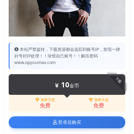
本站严禁盗转，下载资源都会追踪到账号IP，发现一律
封号封IP处理！！珍惜自己账号！！解压密码
www.oppsumax.com
下载
10
金币
翡翠天使
翡翠天使
免费
免费
登录后购买