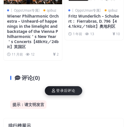
〖OppsUmax专属〗
qobuz
〖OppsUmax专属〗
qobuz
Wiener Philharmonic Orch
Fritz Wunderlich – Schube
estra – Unheard-of happe
rt： Fierrabras, D. 796【4
nings in the limelight and
4.1kHz／16bit】奥地利区
backstage of the Vienna P
1 年前
13
10
hilharmonic＇s New Year
＇s Concerts【48kHz／24b
it】英国区
11 月前
12
2
评论(0)
登录后评论
提示：请文明发言
排行榜展示