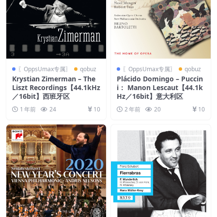
〖OppsUmax专属〗
qobuz
〖OppsUmax专属〗
qobuz
Krystian Zimerman – The
Plácido Domingo – Puccin
Liszt Recordings【44.1kHz
i： Manon Lescaut【44.1k
／16bit】西班牙区
Hz／16bit】意大利区
1 年前
24
10
2 年前
20
10