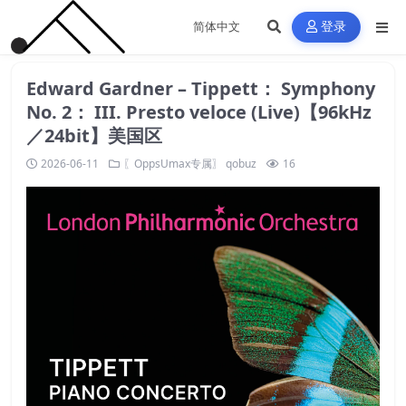
登录
Edward Gardner – Tippett： Symphony
No. 2： III. Presto veloce (Live)【96kHz
／24bit】美国区
2026-06-11
〖OppsUmax专属〗
qobuz
16