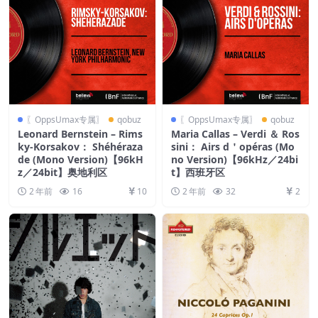
〖OppsUmax专属〗
qobuz
〖OppsUmax专属〗
qobuz
Leonard Bernstein – Rims
Maria Callas – Verdi ＆ Ros
ky-Korsakov： Shéhéraza
sini： Airs d＇opéras (Mo
de (Mono Version)【96kH
no Version)【96kHz／24bi
z／24bit】奥地利区
t】西班牙区
2 年前
16
10
2 年前
32
2