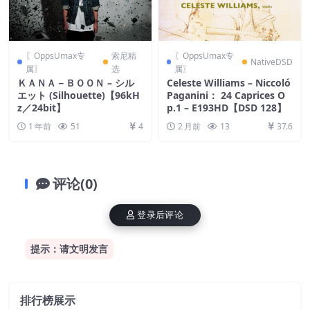
〖OppsUmax专
索尼精
〖OppsUmax专
NativeDSD
属〗
选
属〗
ＫＡＮＡ－ＢＯＯＮ – シル
Celeste Williams – Niccoló
エット (Silhouette)【96kH
Paganini： 24 Caprices O
z／24bit】
p.1 – E193HD【DSD 128】
1 年前
51
4
2 月前
13
37.6
评论(0)
登录后评论
提示：请文明发言
排行榜展示