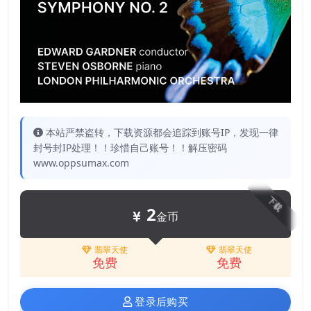
本站严禁盗转，下载资源都会追踪到账号IP，发现一律
封号封IP处理！！珍惜自己账号！！解压密码
www.oppsumax.com
下载
2
金币
翡翠天使
翡翠天使
免费
免费
登录后购买