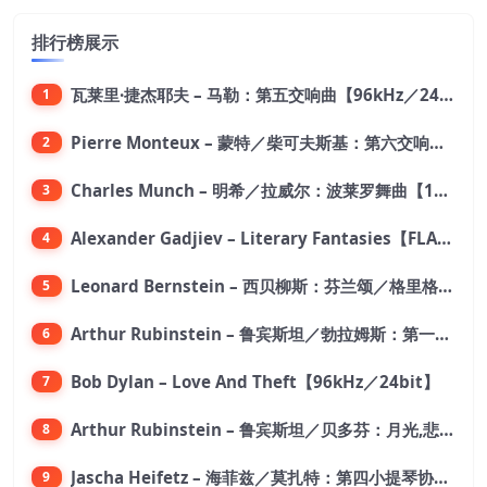
排行榜展示
瓦莱里·捷杰耶夫 – 马勒：第五交响曲【96kHz／24bit】
1
Pierre Monteux – 蒙特／柴可夫斯基：第六交响曲【176.4kHz／24bit】
2
Charles Munch – 明希／拉威尔：波莱罗舞曲【176.4kHz／24bit】
3
Alexander Gadjiev – Literary Fantasies【FLAC 192】
4
Leonard Bernstein – 西贝柳斯：芬兰颂／格里格：培尔·金特组曲【44.1kHz／24bit】
5
Arthur Rubinstein – 鲁宾斯坦／勃拉姆斯：第一钢琴协奏曲【176.4kHz／24bit】
6
Bob Dylan – Love And Theft【96kHz／24bit】
7
Arthur Rubinstein – 鲁宾斯坦／贝多芬：月光,悲怆,热情,告别钢琴奏鸣曲【176.4kHz／24bit】
8
Jascha Heifetz – 海菲兹／莫扎特：第四小提琴协奏曲，第五小提琴协奏曲《土耳其》／维瓦尔第：小提琴与大提琴协奏曲，RV 547【192kHz／24bit】
9