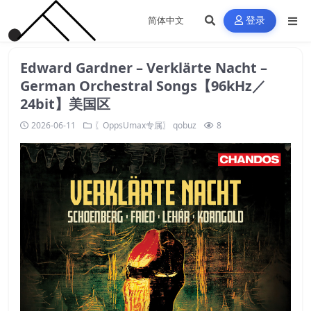
登录
Edward Gardner – Verklärte Nacht –
German Orchestral Songs【96kHz／
24bit】美国区
2026-06-11
〖OppsUmax专属〗
qobuz
8