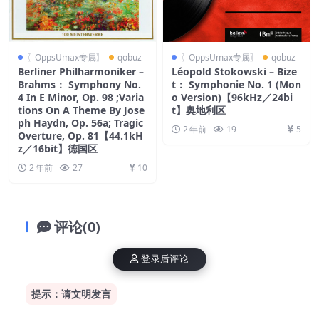
〖OppsUmax专属〗
qobuz
〖OppsUmax专属〗
qobuz
Berliner Philharmoniker –
Léopold Stokowski – Bize
Brahms： Symphony No.
t： Symphonie No. 1 (Mon
4 In E Minor, Op. 98 ;Varia
o Version)【96kHz／24bi
tions On A Theme By Jose
t】奥地利区
ph Haydn, Op. 56a; Tragic
2 年前
19
5
Overture, Op. 81【44.1kH
z／16bit】德国区
2 年前
27
10
评论(0)
登录后评论
提示：请文明发言