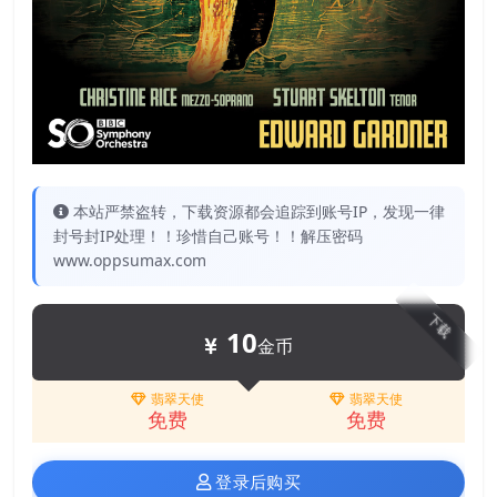
本站严禁盗转，下载资源都会追踪到账号IP，发现一律
封号封IP处理！！珍惜自己账号！！解压密码
www.oppsumax.com
下载
10
金币
翡翠天使
翡翠天使
免费
免费
登录后购买