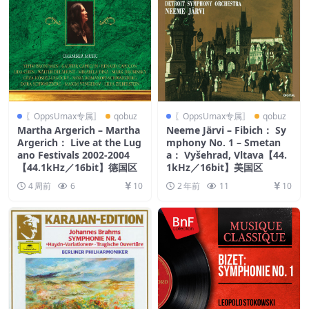
〖OppsUmax专属〗
qobuz
〖OppsUmax专属〗
qobuz
Martha Argerich – Martha
Neeme Järvi – Fibich： Sy
Argerich： Live at the Lug
mphony No. 1 – Smetan
ano Festivals 2002-2004
a： Vyšehrad, Vltava【44.
【44.1kHz／16bit】德国区
1kHz／16bit】美国区
4 周前
6
10
2 年前
11
10