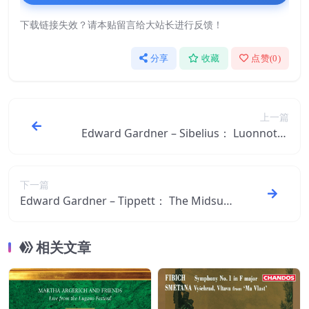
下载链接失效？请本贴留言给大站长进行反馈！
分享
收藏
点赞(
0
)
上一篇
Edward Gardner – Sibelius： Luonnotar,
Tapiola, Spring Song, Rakastava ＆ Suite
from Pelléas och Mélisande【96kHz／24
bit】美国区
下一篇
Edward Gardner – Tippett： The Midsum
mer Marriage (Live)【48kHz／24bit】美
国区
相关文章