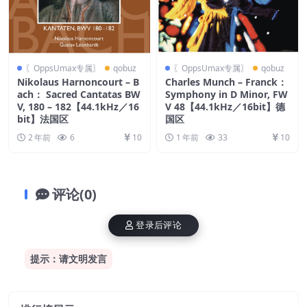
〖OppsUmax专属〗
qobuz
〖OppsUmax专属〗
qobuz
Nikolaus Harnoncourt – B
Charles Munch – Franck：
ach： Sacred Cantatas BW
Symphony in D Minor, FW
V, 180 – 182【44.1kHz／16
V 48【44.1kHz／16bit】德
bit】法国区
国区
2 年前
6
10
1 年前
33
10
评论(0)
登录后评论
提示：请文明发言