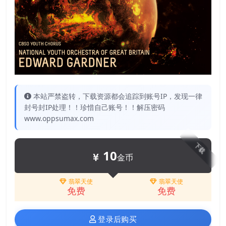
本站严禁盗转，下载资源都会追踪到账号IP，发现一律
封号封IP处理！！珍惜自己账号！！解压密码
www.oppsumax.com
下载
10
金币
翡翠天使
翡翠天使
免费
免费
登录后购买