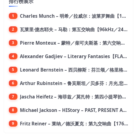
排行榜展示
Charles Munch – 明希／拉威尔：波莱罗舞曲【176.4kHz／24bit】
1
瓦莱里·捷杰耶夫 – 马勒：第五交响曲【96kHz／24bit】
2
Pierre Monteux – 蒙特／柴可夫斯基：第六交响曲【176.4kHz／24bit】
3
Alexander Gadjiev – Literary Fantasies【FLAC 192】
4
Leonard Bernstein – 西贝柳斯：芬兰颂／格里格：培尔·金特组曲【44.1kHz／24bit】
5
Arthur Rubinstein – 鲁宾斯坦／贝多芬：月光,悲怆,热情,告别钢琴奏鸣曲【176.4kHz／24bit】
6
Jascha Heifetz – 海菲兹／莫扎特：第四小提琴协奏曲，第五小提琴协奏曲《土耳其》／维瓦尔第：小提琴与大提琴协奏曲，RV 547【192kHz／24bit】
7
Michael Jackson – HIStory – PAST, PRESENT AND FUTURE – BOOK I【96kHz／24bit】
8
Fritz Reiner – 莱纳／德沃夏克：第九交响曲【176.4kHz／24bit】
9