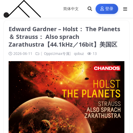
登录
Edward Gardner – Holst： The Planets
＆ Strauss： Also sprach
Zarathustra【44.1kHz／16bit】美国区
2026-06-11
〖OppsUmax专属〗
qobuz
13