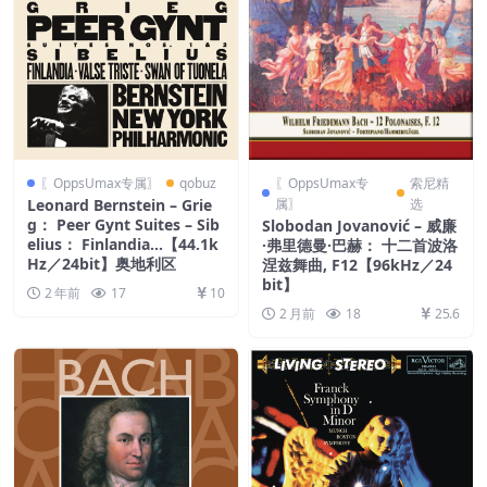
〖OppsUmax专属〗
qobuz
〖OppsUmax专
索尼精
Leonard Bernstein – Grie
属〗
选
g： Peer Gynt Suites – Sib
Slobodan Jovanović – 威廉
elius： Finlandia…【44.1k
·弗里德曼·巴赫： 十二首波洛
Hz／24bit】奥地利区
涅兹舞曲, F12【96kHz／24
bit】
2 年前
17
10
2 月前
18
25.6