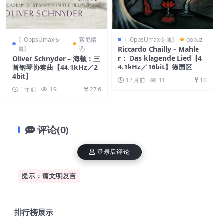
〖OppsUmax专
索尼精
〖OppsUmax专属〗
qobuz
属〗
选
Riccardo Chailly – Mahle
r： Das klagende Lied【4
Oliver Schnyder – 海顿：三
4.1kHz／16bit】德国区
首钢琴协奏曲【44.1kHz／2
4bit】
12 月前
11
10
1 年前
19
27.6
评论(0)
登录后评论
提示：请文明发言
排行榜展示