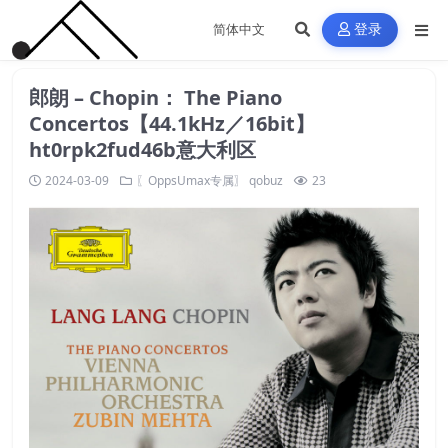
登录
郎朗 – Chopin： The Piano
Concertos【44.1kHz／16bit】
ht0rpk2fud46b意大利区
2024-03-09
〖OppsUmax专属〗
qobuz
23