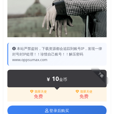
本站严禁盗转，下载资源都会追踪到账号IP，发现一律
封号封IP处理！！珍惜自己账号！！解压密码
www.oppsumax.com
下载
10
金币
翡翠天使
翡翠天使
免费
免费
登录后购买