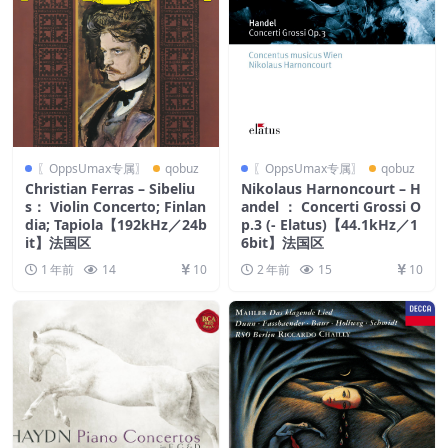
〖OppsUmax专属〗
qobuz
〖OppsUmax专属〗
qobuz
Christian Ferras – Sibeliu
Nikolaus Harnoncourt – H
s： Violin Concerto; Finlan
andel ： Concerti Grossi O
dia; Tapiola【192kHz／24b
p.3 (- Elatus)【44.1kHz／1
it】法国区
6bit】法国区
1 年前
14
10
2 年前
15
10