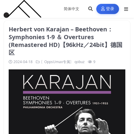
登录
Herbert von Karajan – Beethoven：
Symphonies 1-9 ＆ Overtures
(Remastered HD)【96kHz／24bit】德国
区
2024-04-18
〖OppsUmax专属〗
qobuz
9