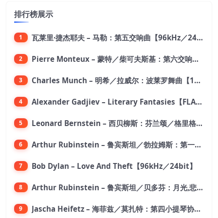
排行榜展示
瓦莱里·捷杰耶夫 – 马勒：第五交响曲【96kHz／24bit】
1
Pierre Monteux – 蒙特／柴可夫斯基：第六交响曲【176.4kHz／24bit】
2
Charles Munch – 明希／拉威尔：波莱罗舞曲【176.4kHz／24bit】
3
Alexander Gadjiev – Literary Fantasies【FLAC 192】
4
Leonard Bernstein – 西贝柳斯：芬兰颂／格里格：培尔·金特组曲【44.1kHz／24bit】
5
Arthur Rubinstein – 鲁宾斯坦／勃拉姆斯：第一钢琴协奏曲【176.4kHz／24bit】
6
Bob Dylan – Love And Theft【96kHz／24bit】
7
Arthur Rubinstein – 鲁宾斯坦／贝多芬：月光,悲怆,热情,告别钢琴奏鸣曲【176.4kHz／24bit】
8
Jascha Heifetz – 海菲兹／莫扎特：第四小提琴协奏曲，第五小提琴协奏曲《土耳其》／维瓦尔第：小提琴与大提琴协奏曲，RV 547【192kHz／24bit】
9