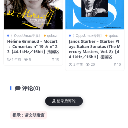
〖OppsUmax专属〗
qobuz
〖OppsUmax专属〗
qobuz
Hélène Grimaud – Mozart
Janos Starker – Starker Pl
： Concertos n° 19 ＆ n° 2
ays Italian Sonatas (The M
3【44.1kHz／16bit】法国区
ercury Masters, Vol. 8)【4
4.1kHz／16bit】德国区
1 年前
8
10
2 年前
20
10
评论(0)
登录后评论
提示：请文明发言