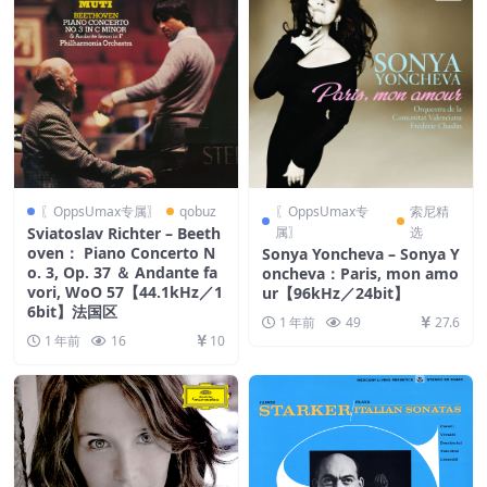
〖OppsUmax专属〗
qobuz
〖OppsUmax专
索尼精
Sviatoslav Richter – Beeth
属〗
选
oven： Piano Concerto N
Sonya Yoncheva – Sonya Y
o. 3, Op. 37 ＆ Andante fa
oncheva：Paris, mon amo
vori, WoO 57【44.1kHz／1
ur【96kHz／24bit】
6bit】法国区
1 年前
49
27.6
1 年前
16
10