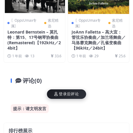
〖OppsUmax专
索尼精
〖OppsUmax专
索尼精
属〗
选
属〗
选
Leonard Bernstein – 莫扎
JoAnn Falletta – 高大宜：
特：第15、17号钢琴协奏曲
管弦乐协奏曲／加兰塔舞曲／
(Remastered)【192kHz／2
马洛赛克舞曲／孔雀变奏曲
4bit】
【96kHz／24bit】
1 年前
13
33.6
1 年前
29
25.6
评论(0)
登录后评论
提示：请文明发言
排行榜展示