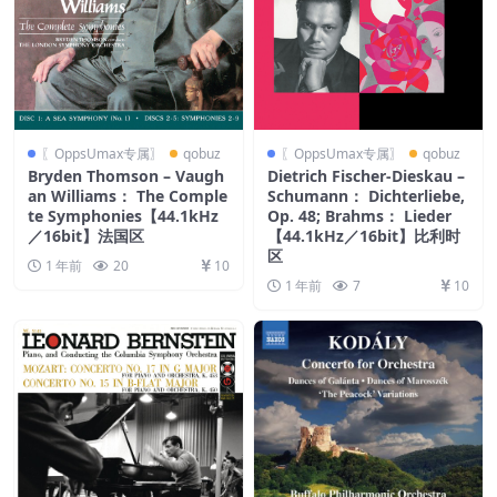
〖OppsUmax专属〗
qobuz
〖OppsUmax专属〗
qobuz
Bryden Thomson – Vaugh
Dietrich Fischer-Dieskau –
an Williams： The Comple
Schumann： Dichterliebe,
te Symphonies【44.1kHz
Op. 48; Brahms： Lieder
／16bit】法国区
【44.1kHz／16bit】比利时
区
1 年前
20
10
1 年前
7
10