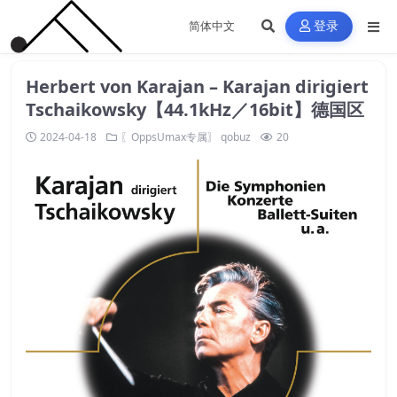
登录
Herbert von Karajan – Karajan dirigiert
Tschaikowsky【44.1kHz／16bit】德国区
2024-04-18
〖OppsUmax专属〗
qobuz
20