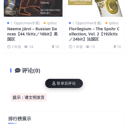
〖OppsUmax专属〗
qobuz
〖OppsUmax专属〗
qobuz
Neeme Järvi – Russian Da
Florilegium – The Spohr C
nces【44.1kHz／16bit】美
ollection, Vol. 2【192kHz
国区
／24bit】法国区
2 年前
14
10
1 年前
13
10
评论(0)
登录后评论
提示：请文明发言
排行榜展示