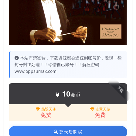
本站严禁盗转，下载资源都会追踪到账号IP，发现一律
封号封IP处理！！珍惜自己账号！！解压密码
www.oppsumax.com
下载
10
金币
翡翠天使
翡翠天使
免费
免费
登录后购买