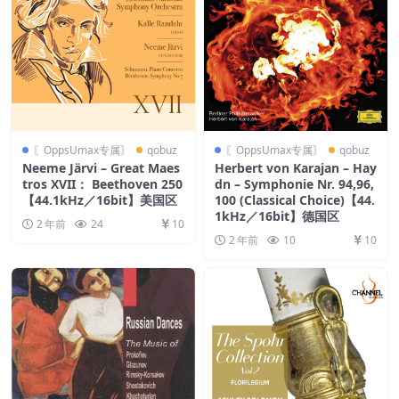
〖OppsUmax专属〗
qobuz
〖OppsUmax专属〗
qobuz
Neeme Järvi – Great Maes
Herbert von Karajan – Hay
tros XVII： Beethoven 250
dn – Symphonie Nr. 94,96,
【44.1kHz／16bit】美国区
100 (Classical Choice)【44.
1kHz／16bit】德国区
2 年前
24
10
2 年前
10
10