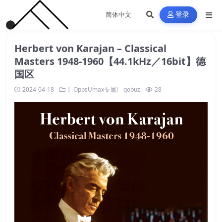
登录
Herbert von Karajan – Classical
Masters 1948-1960【44.1kHz／16bit】德
国区
2024-04-18
〖OppsUmax专属〗
qobuz
28