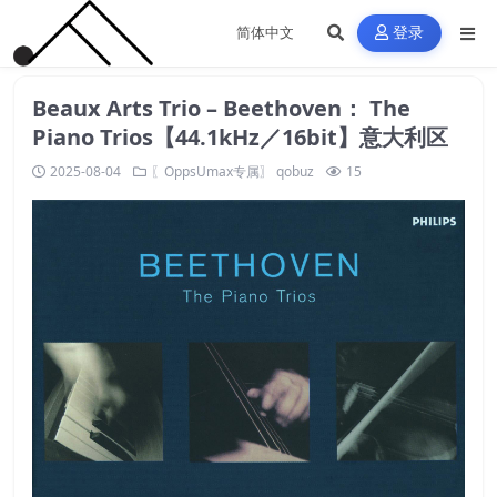
登录
Beaux Arts Trio – Beethoven： The
Piano Trios【44.1kHz／16bit】意大利区
2025-08-04
〖OppsUmax专属〗
qobuz
15