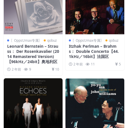
〖OppsUmax专属〗
qobuz
〖OppsUmax专属〗
qobuz
Leonard Bernstein – Strau
Itzhak Perlman – Brahm
ss： Der Rosenkavalier (20
s： Double Concerto【44.
14 Remastered Version)
1kHz／16bit】法国区
【96kHz／24bit】奥地利区
2 年前
11
5
2 年前
9
10