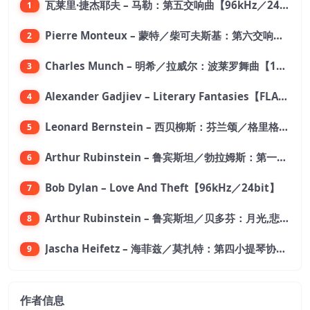
瓦莱里·捷杰耶夫 – 马勒：第五交响曲【96kHz／24bit】
1
Pierre Monteux – 蒙特／柴可夫斯基：第六交响曲【176.4kHz／24bit】
2
Charles Munch – 明希／拉威尔：波莱罗舞曲【176.4kHz／24bit】
3
Alexander Gadjiev – Literary Fantasies【FLAC 192】
4
Leonard Bernstein – 西贝柳斯：芬兰颂／格里格：培尔·金特组曲【44.1kHz／24bit】
5
Arthur Rubinstein – 鲁宾斯坦／勃拉姆斯：第一钢琴协奏曲【176.4kHz／24bit】
6
Bob Dylan – Love And Theft【96kHz／24bit】
7
Arthur Rubinstein – 鲁宾斯坦／贝多芬：月光,悲怆,热情,告别钢琴奏鸣曲【176.4kHz／24bit】
8
Jascha Heifetz – 海菲兹／莫扎特：第四小提琴协奏曲，第五小提琴协奏曲《土耳其》／维瓦尔第：小提琴与大提琴协奏曲，RV 547【192kHz／24bit】
9
作者信息