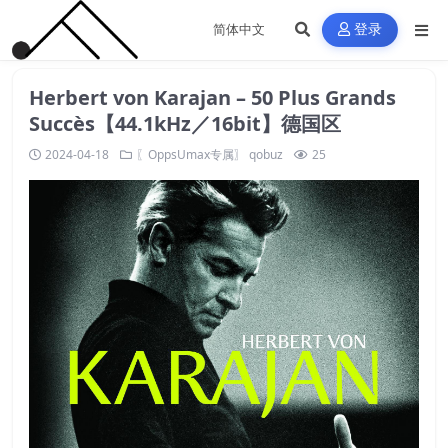
登录
Herbert von Karajan – 50 Plus Grands
Succès【44.1kHz／16bit】德国区
2024-04-18
〖OppsUmax专属〗
qobuz
25