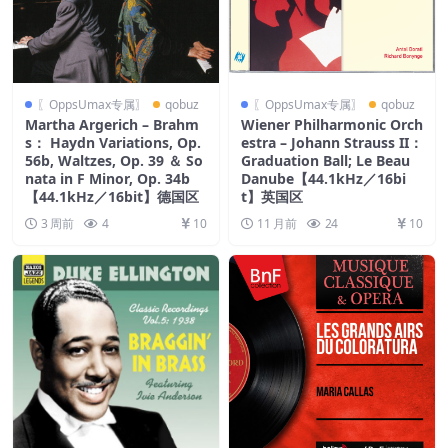
〖OppsUmax专属〗
qobuz
〖OppsUmax专属〗
qobuz
Martha Argerich – Brahm
Wiener Philharmonic Orch
s： Haydn Variations, Op.
estra – Johann Strauss II：
56b, Waltzes, Op. 39 ＆ So
Graduation Ball; Le Beau
nata in F Minor, Op. 34b
Danube【44.1kHz／16bi
【44.1kHz／16bit】德国区
t】英国区
3 周前
4
10
11 月前
24
10