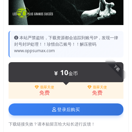
本站严禁盗转，下载资源都会追踪到账号IP，发现一律
封号封IP处理！！珍惜自己账号！！解压密码
www.oppsumax.com
下载
10
金币
翡翠天使
翡翠天使
免费
免费
登录后购买
下载链接失效？请本贴留言给大站长进行反馈！