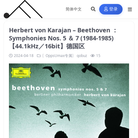
登录
Herbert von Karajan – Beethoven ：
Symphonies Nos. 5 ＆ 7 (1984-1985)
【44.1kHz／16bit】德国区
2024-04-18
〖OppsUmax专属〗
qobuz
15