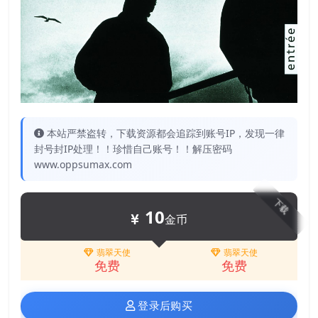
本站严禁盗转，下载资源都会追踪到账号IP，发现一律
封号封IP处理！！珍惜自己账号！！解压密码
www.oppsumax.com
下载
10
金币
翡翠天使
翡翠天使
免费
免费
登录后购买