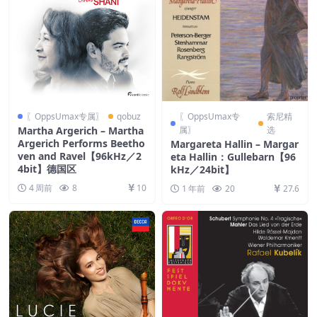
〖OppsUmax专属〗
qobuz
〖OppsUmax专
索尼精
Martha Argerich – Martha
属〗
选
Argerich Performs Beetho
Margareta Hallin – Margar
ven and Ravel【96kHz／2
eta Hallin：Gullebarn【96
4bit】德国区
kHz／24bit】
4 周前
8
10
1 年前
20
27.6