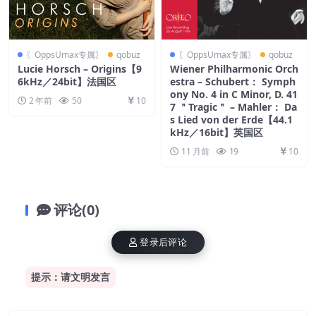
〖OppsUmax专属〗
qobuz
〖OppsUmax专属〗
qobuz
Lucie Horsch – Origins【9
Wiener Philharmonic Orch
6kHz／24bit】法国区
estra – Schubert： Symph
ony No. 4 in C Minor, D. 41
2 年前
50
10
7 ＂Tragic＂ – Mahler： Da
s Lied von der Erde【44.1
kHz／16bit】英国区
11 月前
19
10
评论(0)
登录后评论
提示：请文明发言