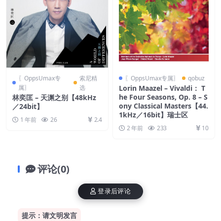
〖OppsUmax专
索尼精
〖OppsUmax专属〗
qobuz
属〗
选
Lorin Maazel – Vivaldi： T
he Four Seasons, Op. 8 – S
林奕匡 – 天渊之别【48kHz
ony Classical Masters【44.
／24bit】
1kHz／16bit】瑞士区
1 年前
26
2.4
2 年前
233
10
评论(0)
登录后评论
提示：请文明发言