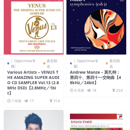
〖OppsUmax专
索尼精
〖OppsUmax专
索尼精
属〗
选
属〗
选
Various Artists – VENUS T
Andrew Manze – 莫扎特：
HE AMAZING SUPER AUDI
第四十、第四十一交响曲【4
O CD SAMPLER Vol.13 (2.8
8kHz／24bit】
MHz DSD)【2.8MHz／1bi
6 月前
18
25.6
t】
1 年前
17
31.6