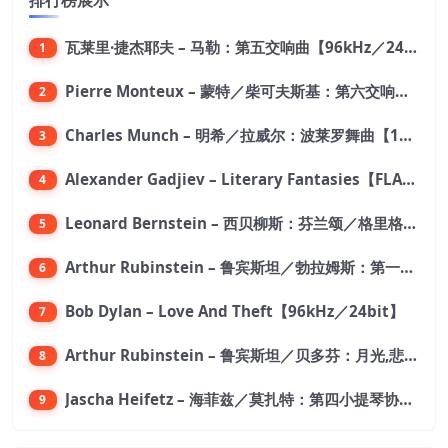
瓦莱里·捷杰耶夫 – 马勒：第五交响曲【96kHz／24bit】
1
Pierre Monteux – 蒙特／柴可夫斯基：第六交响曲【176.4kHz／24bit】
2
Charles Munch – 明希／拉威尔：波莱罗舞曲【176.4kHz／24bit】
3
Alexander Gadjiev – Literary Fantasies【FLAC 192】
4
Leonard Bernstein – 西贝柳斯：芬兰颂／格里格：培尔·金特组曲【44.1kHz／24bit】
5
Arthur Rubinstein – 鲁宾斯坦／勃拉姆斯：第一钢琴协奏曲【176.4kHz／24bit】
6
Bob Dylan – Love And Theft【96kHz／24bit】
7
Arthur Rubinstein – 鲁宾斯坦／贝多芬：月光,悲怆,热情,告别钢琴奏鸣曲【176.4kHz／24bit】
8
Jascha Heifetz – 海菲兹／莫扎特：第四小提琴协奏曲，第五小提琴协奏曲《土耳其》／维瓦尔第：小提琴与大提琴协奏曲，RV 547【192kHz／24bit】
9