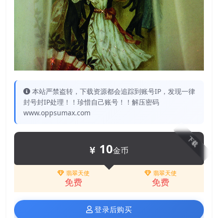
本站严禁盗转，下载资源都会追踪到账号IP，发现一律
封号封IP处理！！珍惜自己账号！！解压密码
www.oppsumax.com
下载
10
金币
翡翠天使
翡翠天使
免费
免费
登录后购买