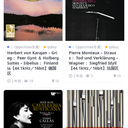
〖OppsUmax专属〗
qobuz
〖OppsUmax专属〗
qobuz
Herbert von Karajan – Gri
Pierre Monteux – Straus
eg： Peer Gynt ＆ Holberg
s： Tod und Verklärung –
Suites – Sibelius： Finland
Wagner： Siegfried Idyll
ia【44.1kHz／16bit】德国
【44.1kHz／16bit】法国区
区
2 年前
5
10
2 年前
19
10