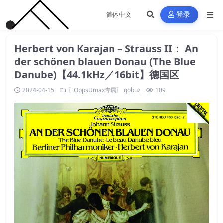
登录
Herbert von Karajan – Strauss II： An
der schönen blauen Donau (The Blue
Danube)【44.1kHz／16bit】德国区
2024-04-15
〖OppsUmax专属〗
qobuz
109