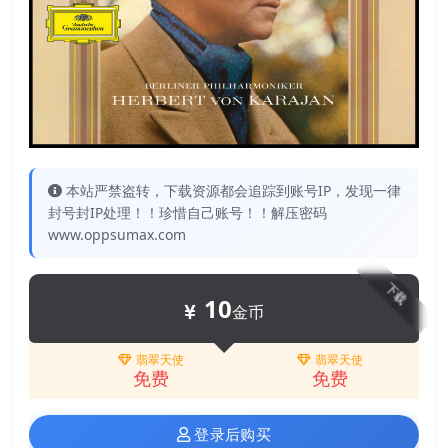
本站严禁盗转，下载资源都会追踪到账号IP，发现一律
封号封IP处理！！珍惜自己账号！！解压密码
www.oppsumax.com
下载
10
金币
翡翠天使
翡翠天使
免费
免费
登录后购买