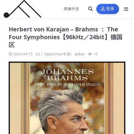
登录
Herbert von Karajan – Brahms ： The
Four Symphonies【96kHz／24bit】德国
区
2024-04-15
〖OppsUmax专属〗
qobuz
15