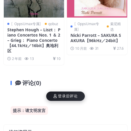
〖OppsUmax专属〗
qobuz
〖OppsUmax专
索尼精
Stephen Hough – Liszt： P
属〗
选
iano Concertos Nos. 1 ＆ 2
Nicki Parrott – SAKURA S
– Grieg： Piano Concerto
AKURA【96kHz／24bit】
【44.1kHz／16bit】奥地利
10 月前
31
27.6
区
2 年前
13
10
评论(0)
登录后评论
提示：请文明发言