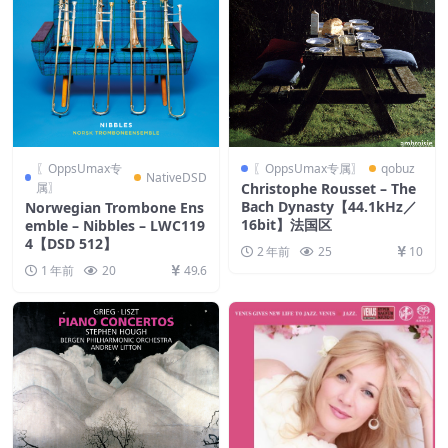
〖OppsUmax专
〖OppsUmax专属〗
qobuz
NativeDSD
属〗
Christophe Rousset – The
Bach Dynasty【44.1kHz／
Norwegian Trombone Ens
16bit】法国区
emble – Nibbles – LWC119
4【DSD 512】
2 年前
25
10
1 年前
20
49.6