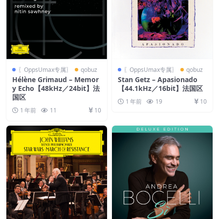
〖OppsUmax专属〗
qobuz
〖OppsUmax专属〗
qobuz
Hélène Grimaud – Memor
Stan Getz – Apasionado
y Echo【48kHz／24bit】法
【44.1kHz／16bit】法国区
国区
1 年前
19
10
1 年前
11
10