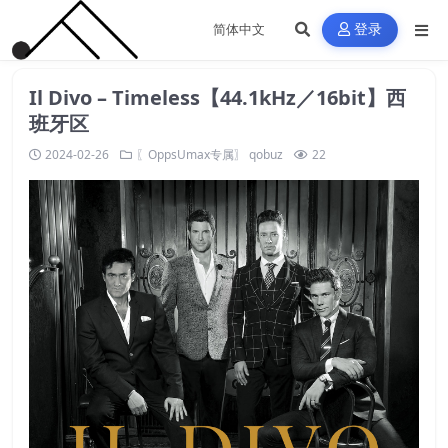
登录
Il Divo – Timeless【44.1kHz／16bit】西
班牙区
2024-02-26
〖OppsUmax专属〗
qobuz
22