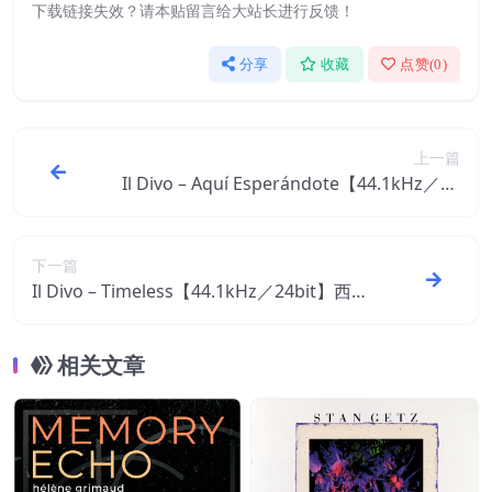
下载链接失效？请本贴留言给大站长进行反馈！
分享
收藏
点赞(
0
)
上一篇
Il Divo – Aquí Esperándote【44.1kHz／16
bit】西班牙区
下一篇
Il Divo – Timeless【44.1kHz／24bit】西班
牙区
相关文章