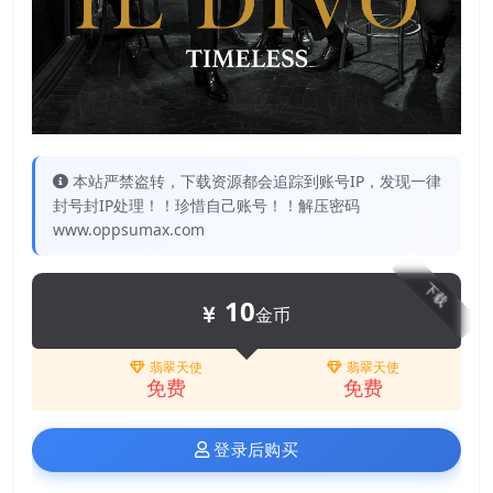
本站严禁盗转，下载资源都会追踪到账号IP，发现一律
封号封IP处理！！珍惜自己账号！！解压密码
www.oppsumax.com
下载
10
金币
翡翠天使
翡翠天使
免费
免费
登录后购买