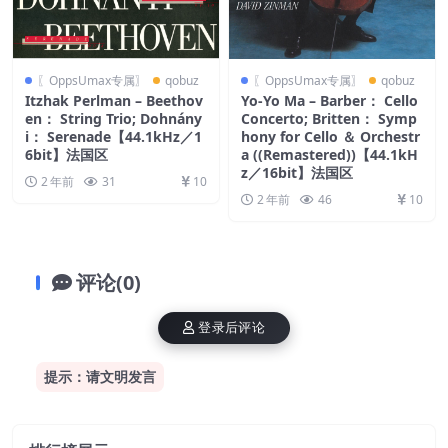
〖OppsUmax专属〗
qobuz
〖OppsUmax专属〗
qobuz
Itzhak Perlman – Beethov
Yo-Yo Ma – Barber： Cello
en： String Trio; Dohnány
Concerto; Britten： Symp
i： Serenade【44.1kHz／1
hony for Cello ＆ Orchestr
6bit】法国区
a ((Remastered))【44.1kH
z／16bit】法国区
2 年前
31
10
2 年前
46
10
评论(0)
登录后评论
提示：请文明发言