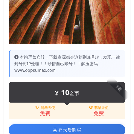
本站严禁盗转，下载资源都会追踪到账号IP，发现一律
封号封IP处理！！珍惜自己账号！！解压密码
www.oppsumax.com
下载
10
金币
翡翠天使
翡翠天使
免费
免费
登录后购买