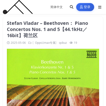
登录
Stefan Vladar – Beethoven： Piano
Concertos Nos. 1 and 5【44.1kHz／
16bit】荷兰区
2025-05-06
〖OppsUmax专属〗
qobuz
19