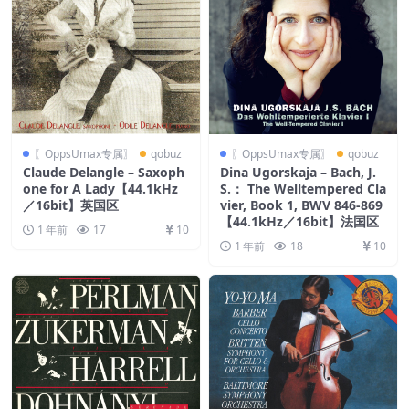
〖OppsUmax专属〗
qobuz
〖OppsUmax专属〗
qobuz
Claude Delangle – Saxoph
Dina Ugorskaja – Bach, J.
one for A Lady【44.1kHz
S.： The Welltempered Cla
／16bit】英国区
vier, Book 1, BWV 846-869
【44.1kHz／16bit】法国区
1 年前
17
10
1 年前
18
10