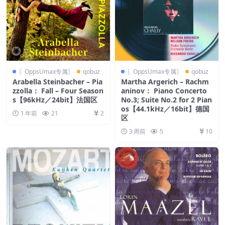
〖OppsUmax专属〗
qobuz
〖OppsUmax专属〗
qobuz
Arabella Steinbacher – Pia
Martha Argerich – Rachm
zzolla： Fall – Four Season
aninov： Piano Concerto
s【96kHz／24bit】法国区
No.3; Suite No.2 for 2 Pian
os【44.1kHz／16bit】德国
1 年前
21
2
区
3 周前
5
10