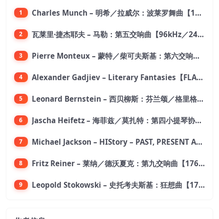
Charles Munch – 明希／拉威尔：波莱罗舞曲【176.4kHz／24bit】
1
瓦莱里·捷杰耶夫 – 马勒：第五交响曲【96kHz／24bit】
2
Pierre Monteux – 蒙特／柴可夫斯基：第六交响曲【176.4kHz／24bit】
3
Alexander Gadjiev – Literary Fantasies【FLAC 192】
4
Leonard Bernstein – 西贝柳斯：芬兰颂／格里格：培尔·金特组曲【44.1kHz／24bit】
5
Jascha Heifetz – 海菲兹／莫扎特：第四小提琴协奏曲，第五小提琴协奏曲《土耳其》／维瓦尔第：小提琴与大提琴协奏曲，RV 547【192kHz／24bit】
6
Michael Jackson – HIStory – PAST, PRESENT AND FUTURE – BOOK I【96kHz／24bit】
7
Fritz Reiner – 莱纳／德沃夏克：第九交响曲【176.4kHz／24bit】
8
Leopold Stokowski – 史托考夫斯基：狂想曲【176.4kHz／24bit】
9