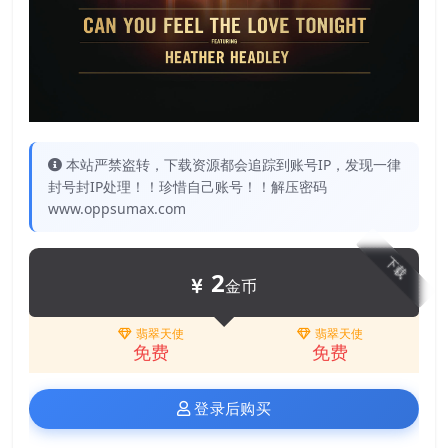
本站严禁盗转，下载资源都会追踪到账号IP，发现一律
封号封IP处理！！珍惜自己账号！！解压密码
www.oppsumax.com
下载
2
金币
翡翠天使
翡翠天使
免费
免费
登录后购买