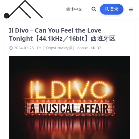
登录
Il Divo – Can You Feel the Love
Tonight【44.1kHz／16bit】西班牙区
2024-02-26
〖OppsUmax专属〗
qobuz
32