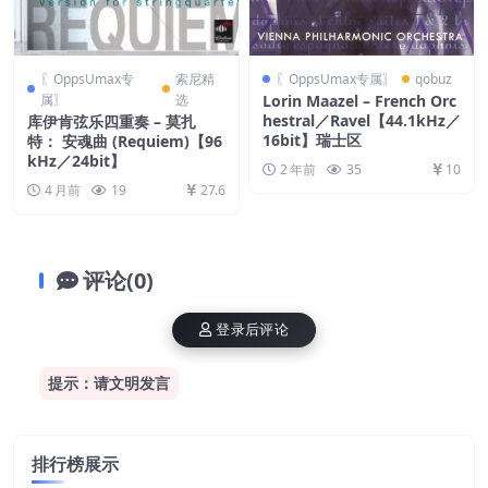
〖OppsUmax专
索尼精
〖OppsUmax专属〗
qobuz
属〗
选
Lorin Maazel – French Orc
hestral／Ravel【44.1kHz／
库伊肯弦乐四重奏 – 莫扎
16bit】瑞士区
特： 安魂曲 (Requiem)【96
kHz／24bit】
2 年前
35
10
4 月前
19
27.6
评论(0)
登录后评论
提示：请文明发言
排行榜展示