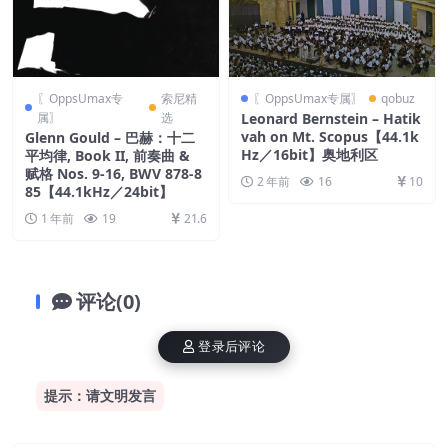
〖OppsUmax专
索尼精
〖OppsUmax专属〗
qobuz
属〗
选
Leonard Bernstein – Hatik
vah on Mt. Scopus【44.1k
Glenn Gould – 巴赫：十二
Hz／16bit】奥地利区
平均律, Book II, 前奏曲 &
赋格 Nos. 9-16, BWV 878-8
2 年前
16
10
85【44.1kHz／24bit】
1 年前
19
21.6
评论(0)
登录后评论
提示：请文明发言