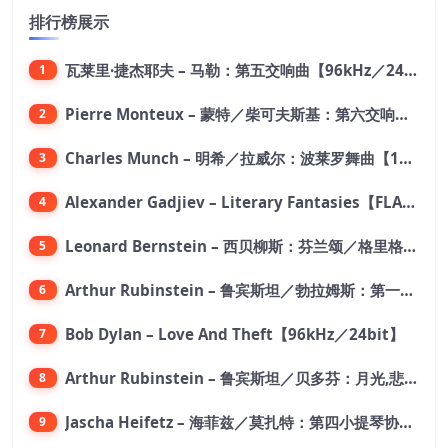
排行榜展示
瓦莱里·捷杰耶夫 – 马勒：第五交响曲【96kHz／24bit】
1
Pierre Monteux – 蒙特／柴可夫斯基：第六交响曲【176.4kHz／24bit】
2
Charles Munch – 明希／拉威尔：波莱罗舞曲【176.4kHz／24bit】
3
Alexander Gadjiev – Literary Fantasies【FLAC 192】
4
Leonard Bernstein – 西贝柳斯：芬兰颂／格里格：培尔·金特组曲【44.1kHz／24bit】
5
Arthur Rubinstein – 鲁宾斯坦／勃拉姆斯：第一钢琴协奏曲【176.4kHz／24bit】
6
Bob Dylan – Love And Theft【96kHz／24bit】
7
Arthur Rubinstein – 鲁宾斯坦／贝多芬：月光,悲怆,热情,告别钢琴奏鸣曲【176.4kHz／24bit】
8
Jascha Heifetz – 海菲兹／莫扎特：第四小提琴协奏曲，第五小提琴协奏曲《土耳其》／维瓦尔第：小提琴与大提琴协奏曲，RV 547【192kHz／24bit】
9