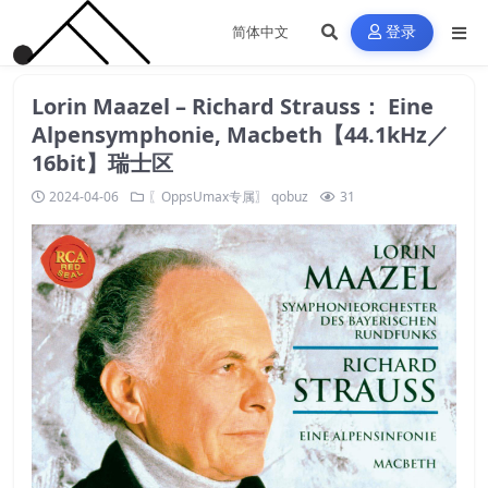
登录
Lorin Maazel – Richard Strauss： Eine
Alpensymphonie, Macbeth【44.1kHz／
16bit】瑞士区
2024-04-06
〖OppsUmax专属〗
qobuz
31