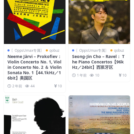
〖OppsUmax专属〗
qobuz
〖OppsUmax专属〗
qobuz
Neeme Järvi – Prokofiev：
Seong-Jin Cho – Ravel： T
Violin Concerto No. 1, Viol
he Piano Concertos【96k
in Concerto No. 2 ＆ Violin
Hz／24bit】西班牙区
Sonata No. 1【44.1kHz／1
1 年前
10
10
6bit】美国区
2 年前
44
10