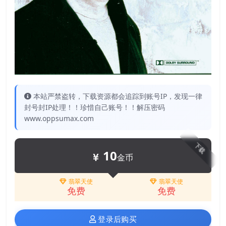
本站严禁盗转，下载资源都会追踪到账号IP，发现一律
封号封IP处理！！珍惜自己账号！！解压密码
www.oppsumax.com
下载
10
金币
翡翠天使
翡翠天使
免费
免费
登录后购买