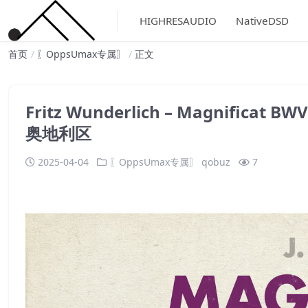
HIGHRESAUDIO
NativeDSD
首页
〖OppsUmax专属〗
正文
Fritz Wunderlich – Magnificat B
奥地利区
2025-04-04
〖OppsUmax专属〗
qobuz
7