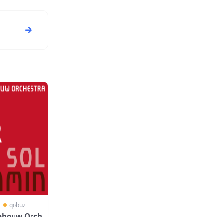
〗
qobuz
gebouw Orch