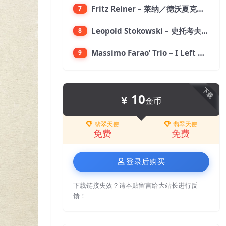
Fritz Reiner – 莱纳／德沃夏克：第九交响曲【176.4kHz／24bit】
7
Leopold Stokowski – 史托考夫斯基：狂想曲【176.4kHz／24bit】
8
Massimo Farao’ Trio – I Left My Heart In San Francisco (2.8MHz DSD)【2.8MHz／1bit】
9
下载
10
金币
翡翠天使
翡翠天使
免费
免费
登录后购买
下载链接失效？请本贴留言给大站长进行反
馈！