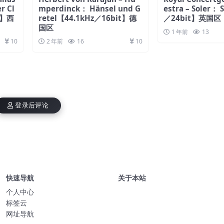
er Cl
mperdinck： Hänsel und G
estra – Soler：
t】西
retel【44.1kHz／16bit】德
／24bit】英国区
国区
1 年前
13
10
2 年前
16
10
登录后评论
快速导航
关于本站
个人中心
标签云
网址导航