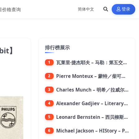
目价格查询
登录
排行榜展示
6bit】
瓦莱里·捷杰耶夫 – 马勒：第五交响曲【96kHz／24bit】
1
Pierre Monteux – 蒙特／柴可夫斯基：第六交响曲【176.4kHz／24bit】
2
Charles Munch – 明希／拉威尔：波莱罗舞曲【176.4kHz／24bit】
3
Alexander Gadjiev – Literary Fantasies【FLAC 192】
4
Leonard Bernstein – 西贝柳斯：芬兰颂／格里格：培尔·金特组曲【44.1kHz／24bit】
5
Michael Jackson – HIStory – PAST, PRESENT AND FUTURE – BOOK I【96kHz／24bit】
6