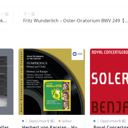
上一篇
下一篇
6kHz
Fritz Wunderlich – Oster-Oratorium BWV 249【4
地利区
4.1kHz／16bit】奥地利区
z
〖OppsUmax专属〗
qobuz
〖OppsUmax专属
allas
Herbert von Karajan – Hu
Royal Concert