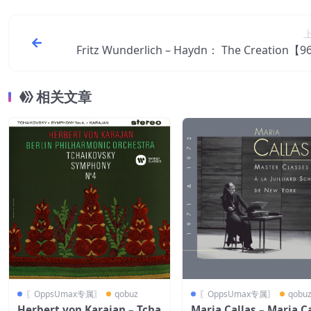
Fritz Wunderlich – Haydn： The Creation【9
／24bit】奥
相关文章
〖OppsUmax专属〗
qobuz
〖OppsUmax专属〗
qobu
Herbert von Karajan – Tcha
Maria Callas – Maria C