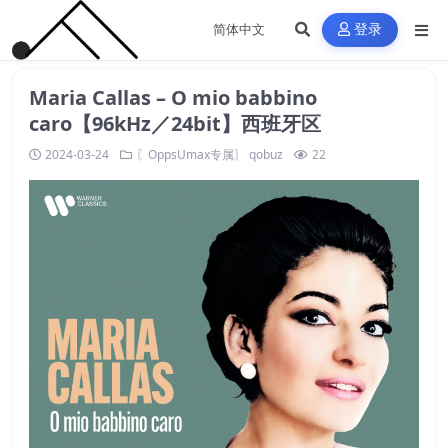
登录
Maria Callas – O mio babbino
caro【96kHz／24bit】西班牙区
2024-03-24
〖OppsUmax专属〗
qobuz
22