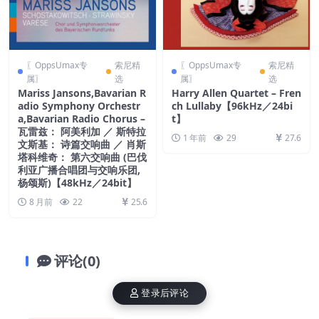
〖OppsUmax专
索尼精
〖OppsUmax专
索尼精
属〗
选
属〗
选
Mariss Jansons,Bavarian R
Harry Allen Quartet – Fren
adio Symphony Orchestr
ch Lullaby【96kHz／24bi
a,Bavarian Radio Chorus –
t】
瓦雷兹： 阿美利加 ／ 斯特拉
1 年前
29
27.6
文斯基： 诗篇交响曲 ／ 肖斯
塔科维奇： 第六交响曲 (巴伐
利亚广播合唱团与交响乐团,
杨颂斯)【48kHz／24bit】
8 月前
22
25.6
评论(0)
登录后评论