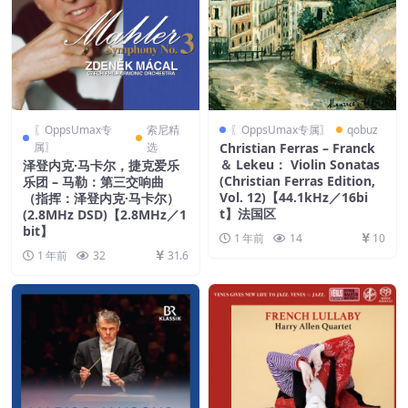
〖OppsUmax专
索尼精
〖OppsUmax专属〗
qobuz
属〗
选
Christian Ferras – Franck
＆ Lekeu： Violin Sonatas
泽登内克·马卡尔，捷克爱乐
(Christian Ferras Edition,
乐团 – 马勒：第三交响曲
Vol. 12)【44.1kHz／16bi
（指挥：泽登内克·马卡尔）
t】法国区
(2.8MHz DSD)【2.8MHz／1
bit】
1 年前
14
10
1 年前
32
31.6