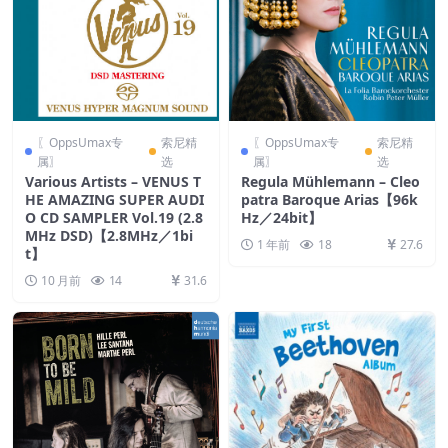
〖OppsUmax专
索尼精
〖OppsUmax专
索尼精
属〗
选
属〗
选
Various Artists – VENUS T
Regula Mühlemann – Cleo
HE AMAZING SUPER AUDI
patra Baroque Arias【96k
O CD SAMPLER Vol.19 (2.8
Hz／24bit】
MHz DSD)【2.8MHz／1bi
1 年前
18
27.6
t】
10 月前
14
31.6