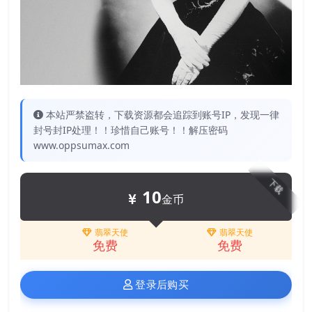
本站严禁盗转，下载资源都会追踪到账号IP，发现一律
封号封IP处理！！珍惜自己账号！！解压密码
www.oppsumax.com
下载
10
金币
翡翠天使
翡翠天使
免费
免费
登录后购买