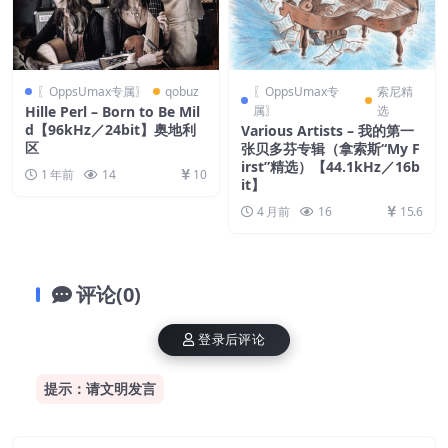
〖OppsUmax专属〗
qobuz
〖OppsUmax专
索尼精
Hille Perl – Born to Be Mil
属〗
选
d【96kHz／24bit】奥地利
Various Artists – 我的第一
区
张贝多芬专辑（拿索斯“My F
irst”精选）【44.1kHz／16b
1 年前
14
10
it】
4 月前
16
15.6
评论(0)
登录后评论
提示：请文明发言