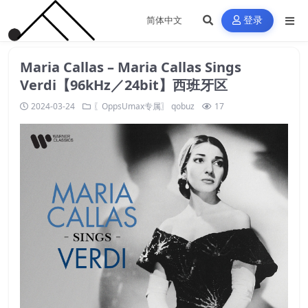
登录
Maria Callas – Maria Callas Sings
Verdi【96kHz／24bit】西班牙区
2024-03-24
〖OppsUmax专属〗
qobuz
17