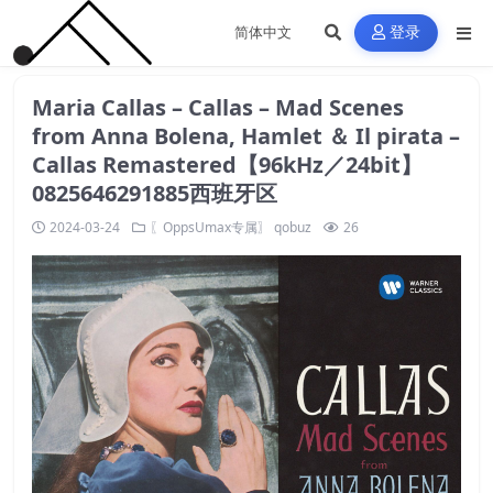
登录
Maria Callas – Callas – Mad Scenes
from Anna Bolena, Hamlet ＆ Il pirata –
Callas Remastered【96kHz／24bit】
0825646291885西班牙区
2024-03-24
〖OppsUmax专属〗
qobuz
26