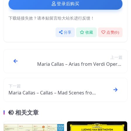
登录后购买
下载链接失效？请本贴留言给大站长进行反馈！
分享
收藏
点赞(
0
)
上一篇
Maria Callas – Arias from Verdi Operas
(Aida, Attila, Un ballo in maschera, I Lom
bardi, I Vespri siciliani, Il Corsaro, Il Trova
tore)- Callas Remastered【96kHz／24bi
下一篇
Maria Callas – Callas – Mad Scenes from
t】西班牙区
Anna Bolena, Hamlet ＆ Il pirata – Callas
Remastered【96kHz／24bit】西班牙区
相关文章