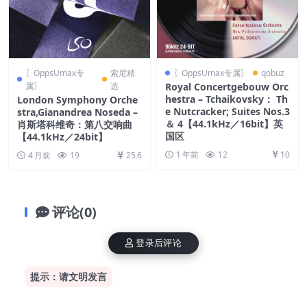
〖OppsUmax专
索尼精
〖OppsUmax专属〗
qobuz
属〗
选
Royal Concertgebouw Orc
hestra – Tchaikovsky： Th
London Symphony Orche
e Nutcracker; Suites Nos.3
stra,Gianandrea Noseda –
＆ 4【44.1kHz／16bit】英
肖斯塔科维奇：第八交响曲
国区
【44.1kHz／24bit】
1 年前
12
10
4 月前
19
25.6
评论(0)
登录后评论
提示：请文明发言