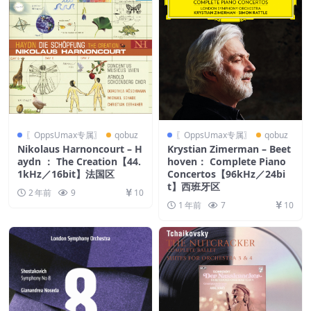
〖OppsUmax专属〗
qobuz
〖OppsUmax专属〗
qobuz
Nikolaus Harnoncourt – H
Krystian Zimerman – Beet
aydn ： The Creation【44.
hoven： Complete Piano
1kHz／16bit】法国区
Concertos【96kHz／24bi
t】西班牙区
2 年前
9
10
1 年前
7
10