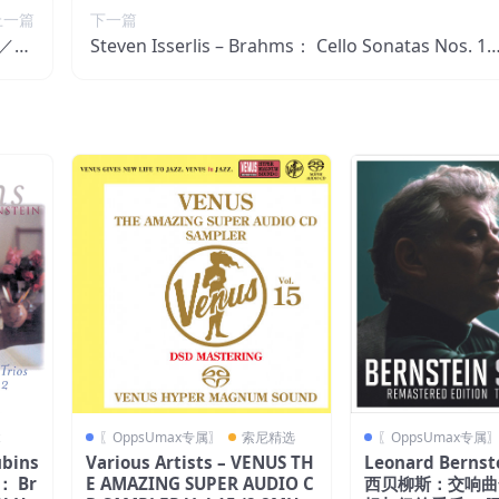
上一篇
下一篇
z／16
Steven Isserlis – Brahms： Cello Sonatas Nos. 1
荷兰区
＆ 2【44.1kHz／16bit】德国区
z
〖OppsUmax专属〗
索尼精选
〖OppsUmax专属
ubins
Various Artists – VENUS TH
Leonard Bernst
2： Br
E AMAZING SUPER AUDIO C
西贝柳斯：交响曲