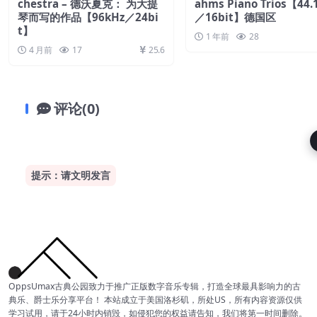
chestra – 德沃夏克： 为大提
ahms Piano Trios【44.
琴而写的作品【96kHz／24bi
／16bit】德国区
t】
1 年前
28
4 月前
17
25.6
评论(0)
提示：请文明发言
OppsUmax古典公园致力于推广正版数字音乐专辑，打造全球最具影响力的古
典乐、爵士乐分享平台！ 本站成立于美国洛杉矶，所处US，所有内容资源仅供
学习试用，请于24小时内销毁，如侵犯您的权益请告知，我们将第一时间删除。