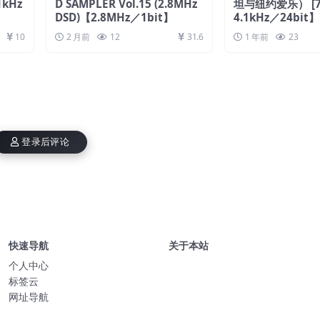
1kHz
D SAMPLER Vol.15 (2.8MHz
坦与纽约爱乐） [7 
DSD)【2.8MHz／1bit】
4.1kHz／24bit】
10
2 月前
12
31.6
1 年前
23
登录后评论
快速导航
关于本站
个人中心
标签云
网址导航