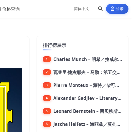
目价格查询
登录
排行榜展示
Charles Munch – 明希／拉威尔：波莱罗舞曲【176.4kHz／24bit】
1
瓦莱里·捷杰耶夫 – 马勒：第五交响曲【96kHz／24bit】
2
Pierre Monteux – 蒙特／柴可夫斯基：第六交响曲【176.4kHz／24bit】
3
Alexander Gadjiev – Literary Fantasies【FLAC 192】
4
Leonard Bernstein – 西贝柳斯：芬兰颂／格里格：培尔·金特组曲【44.1kHz／24bit】
5
Jascha Heifetz – 海菲兹／莫扎特：第四小提琴协奏曲，第五小提琴协奏曲《土耳其》／维瓦尔第：小提琴与大提琴协奏曲，RV 547【192kHz／24bit】
6