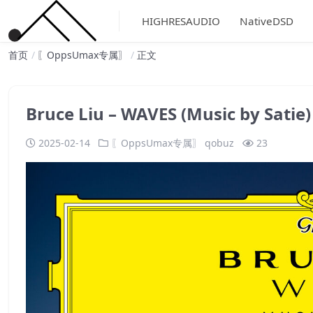
HIGHRESAUDIO
NativeDSD
首页
〖OppsUmax专属〗
正文
Bruce Liu – WAVES (Music by Sa
2025-02-14
〖OppsUmax专属〗
qobuz
23