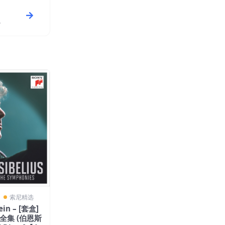
〗
索尼精选
ein – [套盒]
全集 (伯恩斯