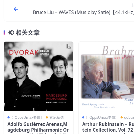
Bruce Liu – WAVES (Music by Satie)【44.1kH
bit】
相关文章
〖OppsUmax专属〗
索尼精选
〖OppsUmax专属〗
qobu
Adolfo Gutiérrez Arenas,M
Arthur Rubinstein – R
agdeburg Philharmonic Or
tein Collection, Vol. 7