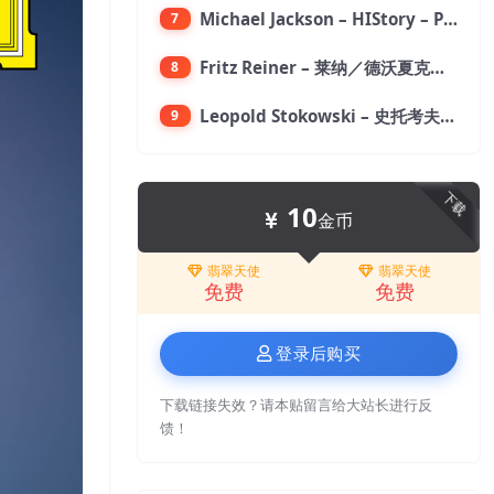
Michael Jackson – HIStory – PAST, PRESENT AND FUTURE – BOOK I【96kHz／24bit】
7
Fritz Reiner – 莱纳／德沃夏克：第九交响曲【176.4kHz／24bit】
8
Leopold Stokowski – 史托考夫斯基：狂想曲【176.4kHz／24bit】
9
下载
10
金币
翡翠天使
翡翠天使
免费
免费
登录后购买
下载链接失效？请本贴留言给大站长进行反
馈！