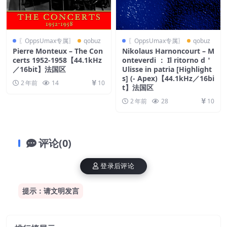
〖OppsUmax专属〗
qobuz
〖OppsUmax专属〗
qobuz
Pierre Monteux – The Con
Nikolaus Harnoncourt – M
certs 1952-1958【44.1kHz
onteverdi ： Il ritorno d＇
／16bit】法国区
Ulisse in patria [Highlight
s] (- Apex)【44.1kHz／16bi
2 年前
14
10
t】法国区
2 年前
28
10
评论(0)
登录后评论
提示：请文明发言