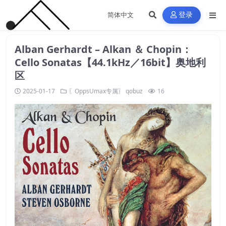
登录
Alban Gerhardt – Alkan ＆ Chopin：
Cello Sonatas【44.1kHz／16bit】奥地利
区
2025-01-17
〖OppsUmax专属〗
qobuz
16