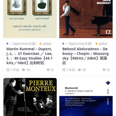
〖OppsUmax专属〗
qobuz
〖OppsUmax专属〗
qobuz
Martin Rummel – Duport,
Behzod Abduraimov – De
J.-L.： 21 Exercises ／ Lee,
bussy – Chopin – Mussorg
S.： 40 Easy Studies【44.1
sky【96kHz／24bit】英国
kHz／16bit】比利时区
区
1 年前
10
10
1 年前
20
10