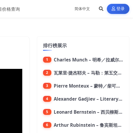
目价格查询
登录
排行榜展示
Charles Munch – 明希／拉威尔：波莱罗舞曲【176.4kHz／24bit】
1
瓦莱里·捷杰耶夫 – 马勒：第五交响曲【96kHz／24bit】
2
Pierre Monteux – 蒙特／柴可夫斯基：第六交响曲【176.4kHz／24bit】
3
Alexander Gadjiev – Literary Fantasies【FLAC 192】
4
Leonard Bernstein – 西贝柳斯：芬兰颂／格里格：培尔·金特组曲【44.1kHz／24bit】
5
Arthur Rubinstein – 鲁宾斯坦／贝多芬：月光,悲怆,热情,告别钢琴奏鸣曲【176.4kHz／24bit】
6