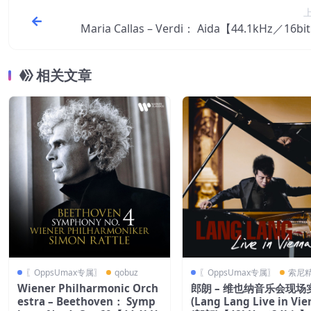
Maria Callas – Verdi： Aida【44.1kHz／16b
班
相关文章
〖OppsUmax专属〗
qobuz
〖OppsUmax专属〗
索尼
Wiener Philharmonic Orch
郎朗 – 维也纳音乐会现场
estra – Beethoven： Symp
(Lang Lang Live in Vie