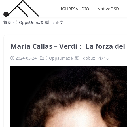
HIGHRESAUDIO
NativeDSD
首页
〖OppsUmax专属〗
正文
Maria Callas – Verdi： La forza
2024-03-24
〖OppsUmax专属〗
qobuz
18