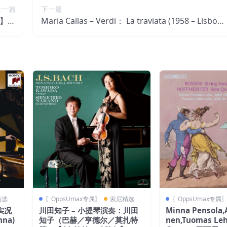
上一篇
下一篇
it】西
Maria Callas – Verdi： La traviata (1958 – Lisbon)
牙区
– Callas Live Remastered【44.1kHz／24bit】西班
牙区
精选
〖OppsUmax专属〗
索尼精选
〖OppsUmax专属
实况
川田知子 – 小提琴演奏：川田
Minna Pensola,A
nna)
知子（巴赫／亨德尔／莫扎特
nen,Tuomas Leh