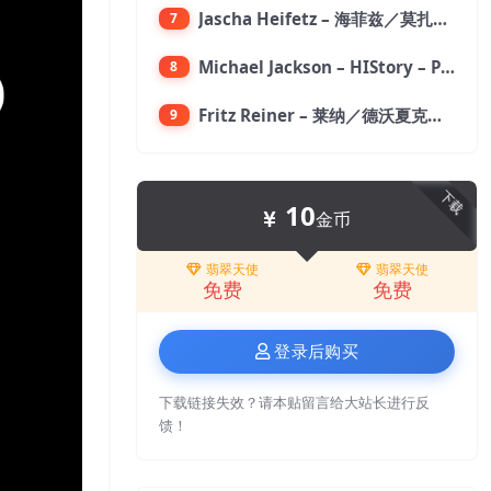
Jascha Heifetz – 海菲兹／莫扎特：第四小提琴协奏曲，第五小提琴协奏曲《土耳其》／维瓦尔第：小提琴与大提琴协奏曲，RV 547【192kHz／24bit】
7
Michael Jackson – HIStory – PAST, PRESENT AND FUTURE – BOOK I【96kHz／24bit】
8
Fritz Reiner – 莱纳／德沃夏克：第九交响曲【176.4kHz／24bit】
9
下载
10
金币
翡翠天使
翡翠天使
免费
免费
登录后购买
下载链接失效？请本贴留言给大站长进行反
馈！