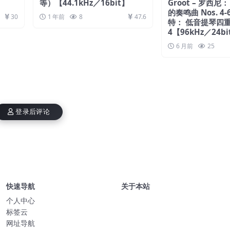
等）【44.1kHz／16bit】
Groot – 罗西尼
的奏鸣曲 Nos. 4-
30
1 年前
8
47.6
特： 低音提琴四重奏 
4【96kHz／24bi
6 月前
25
登录后评论
快速导航
关于本站
个人中心
标签云
网址导航