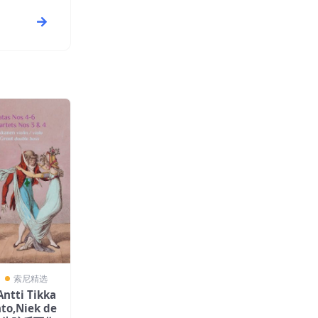
〗
索尼精选
ntti Tikka
to,Niek de