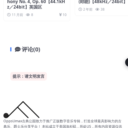
hony No. 4, Op. 60【44.1kH
(郎朗)【48kHz／24bit】
z／24bit】英国区
2 年前
38
11 月前
8
10
评论(0)
提示：请文明发言
OppsUmax古典公园致力于推广正版数字音乐专辑，打造全球最具影响力的古
典乐、爵士乐分享平台！ 本站成立于美国洛杉矶，所处US，所有内容资源仅供