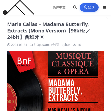
登录
Maria Callas – Madama Butterfly,
Extracts (Mono Version)【96kHz／
24bit】西班牙区
2024-03-24
〖OppsUmax专属〗
qobuz
16