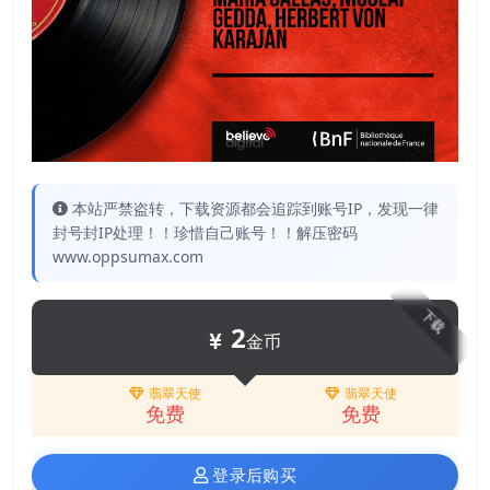
本站严禁盗转，下载资源都会追踪到账号IP，发现一律
封号封IP处理！！珍惜自己账号！！解压密码
www.oppsumax.com
下载
2
金币
翡翠天使
翡翠天使
免费
免费
登录后购买