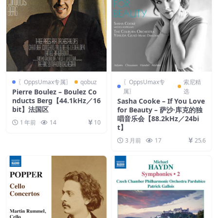
〖OppsUmax专属〗
qobuz
〖OppsUmax专
索尼精
Pierre Boulez – Boulez Co
属〗
选
nducts Berg【44.1kHz／16
Sasha Cooke – If You Love
bit】法国区
for Beauty – 萨沙·库克的独
唱音乐会【88.2kHz／24bi
1 年前
14
10
t】
3 月前
17
25.6