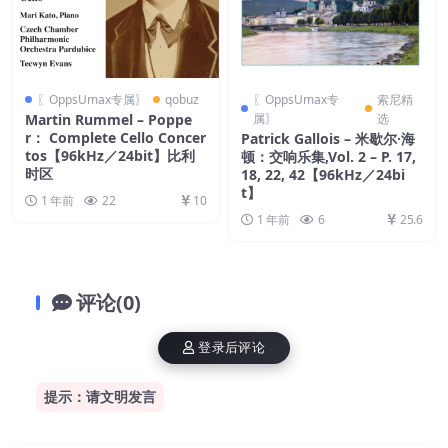
〖OppsUmax专属〗
qobuz
〖OppsUmax专
索尼精
Martin Rummel – Poppe
属〗
选
r： Complete Cello Concer
Patrick Gallois – 米歇尔·海
tos【96kHz／24bit】比利
顿：交响乐集,Vol. 2 – P. 17,
时区
18, 22, 42【96kHz／24bi
t】
1 年前
22
10
1 年前
6
25.6
评论(0)
登录后评论
提示：请文明发言