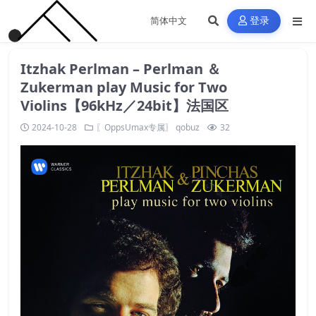
登录
Itzhak Perlman – Perlman ＆
Zukerman play Music for Two
Violins【96kHz／24bit】法国区
2024-10-28
〖OppsUmax专属〗
qobuz
32