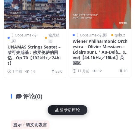
〖OppsUmax专
索尼精
〖OppsUmax专属〗
qobuz
属〗
选
Wiener Philharmonic Orch
estra – Olivier Messiaen：
UNAMAS Strings Septet –
Éclairs sur L＇Au-Delà… (L
柴可夫斯基：佛罗伦萨的回
ive)【44.1kHz／16bit】英
忆，Op.70【192kHz／24bi
国区
t】
11 月前
12
10
1 年前
14
33.6
评论(0)
登录后评论
提示：请文明发言