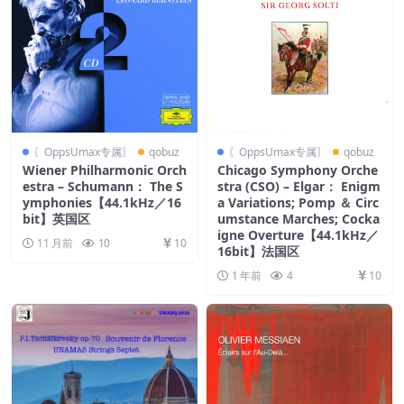
〖OppsUmax专属〗
qobuz
〖OppsUmax专属〗
qobuz
Wiener Philharmonic Orch
Chicago Symphony Orche
estra – Schumann： The S
stra (CSO) – Elgar： Enigm
ymphonies【44.1kHz／16
a Variations; Pomp ＆ Circ
bit】英国区
umstance Marches; Cocka
igne Overture【44.1kHz／
11 月前
10
10
16bit】法国区
1 年前
4
10