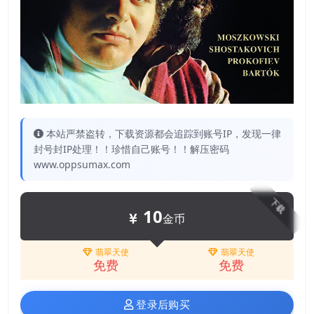
本站严禁盗转，下载资源都会追踪到账号IP，发现一律
封号封IP处理！！珍惜自己账号！！解压密码
www.oppsumax.com
下载
10
金币
翡翠天使
翡翠天使
免费
免费
登录后购买