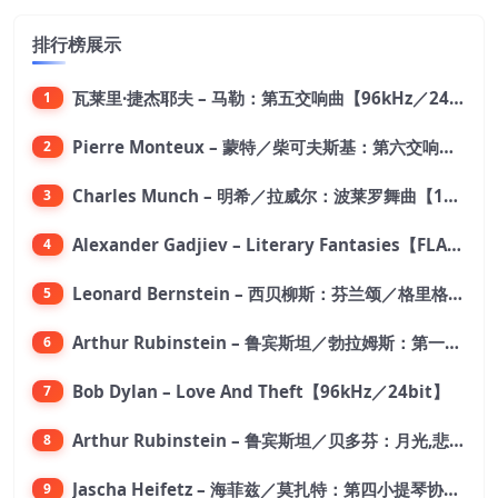
排行榜展示
瓦莱里·捷杰耶夫 – 马勒：第五交响曲【96kHz／24bit】
1
Pierre Monteux – 蒙特／柴可夫斯基：第六交响曲【176.4kHz／24bit】
2
Charles Munch – 明希／拉威尔：波莱罗舞曲【176.4kHz／24bit】
3
Alexander Gadjiev – Literary Fantasies【FLAC 192】
4
Leonard Bernstein – 西贝柳斯：芬兰颂／格里格：培尔·金特组曲【44.1kHz／24bit】
5
Arthur Rubinstein – 鲁宾斯坦／勃拉姆斯：第一钢琴协奏曲【176.4kHz／24bit】
6
Bob Dylan – Love And Theft【96kHz／24bit】
7
Arthur Rubinstein – 鲁宾斯坦／贝多芬：月光,悲怆,热情,告别钢琴奏鸣曲【176.4kHz／24bit】
8
Jascha Heifetz – 海菲兹／莫扎特：第四小提琴协奏曲，第五小提琴协奏曲《土耳其》／维瓦尔第：小提琴与大提琴协奏曲，RV 547【192kHz／24bit】
9