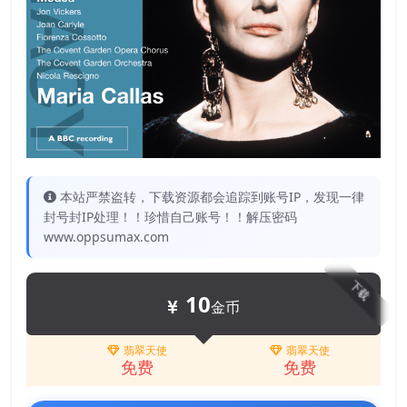
本站严禁盗转，下载资源都会追踪到账号IP，发现一律
封号封IP处理！！珍惜自己账号！！解压密码
www.oppsumax.com
下载
10
金币
翡翠天使
翡翠天使
免费
免费