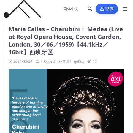
登录
Maria Callas – Cherubini： Medea (Live
at Royal Opera House, Covent Garden,
London, 30／06／1959)【44.1kHz／
16bit】西班牙区
2024-03-24
〖OppsUmax专属〗
qobuz
10