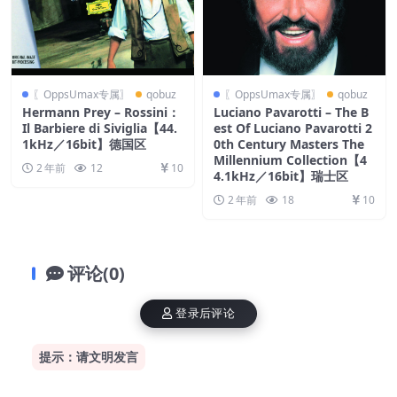
〖OppsUmax专属〗
qobuz
〖OppsUmax专属〗
qobuz
Hermann Prey – Rossini：
Luciano Pavarotti – The B
Il Barbiere di Siviglia【44.
est Of Luciano Pavarotti 2
1kHz／16bit】德国区
0th Century Masters The
Millennium Collection【4
2 年前
12
10
4.1kHz／16bit】瑞士区
2 年前
18
10
评论(0)
登录后评论
提示：请文明发言