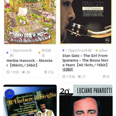
〖OppsUmax专
索尼精
〖OppsUmax专属〗
qobuz
属〗
选
Stan Getz – The Girl From
Ipanema – The Bossa Nov
Herbie Hancock – Monste
a Years【44.1kHz／16bit】
r【96kHz／24bit】
法国区
1 年前
26
27.6
1 年前
21
20