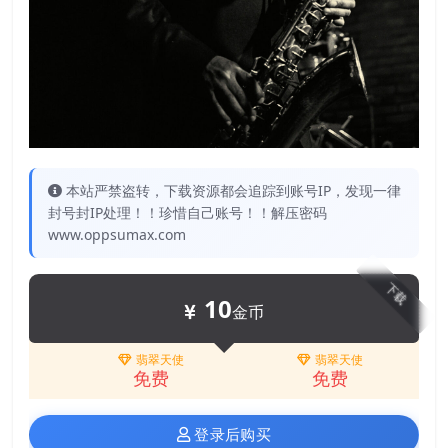
本站严禁盗转，下载资源都会追踪到账号IP，发现一律
封号封IP处理！！珍惜自己账号！！解压密码
www.oppsumax.com
下载
10
金币
翡翠天使
翡翠天使
免费
免费
登录后购买