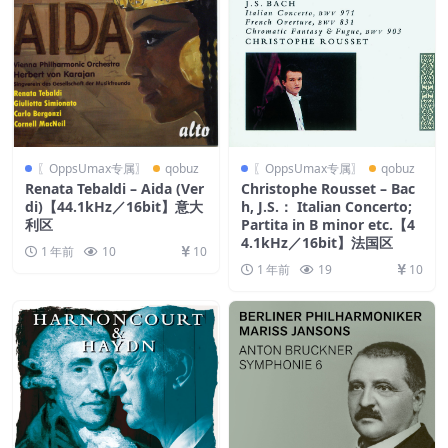
〖OppsUmax专属〗
qobuz
〖OppsUmax专属〗
qobuz
Renata Tebaldi – Aida (Ver
Christophe Rousset – Bac
di)【44.1kHz／16bit】意大
h, J.S.： Italian Concerto;
利区
Partita in B minor etc.【4
4.1kHz／16bit】法国区
1 年前
10
10
1 年前
19
10