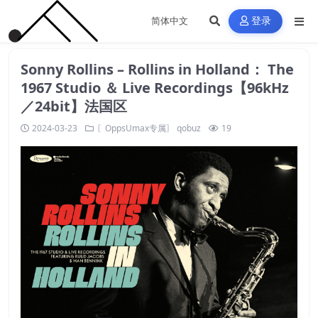
登录
Sonny Rollins – Rollins in Holland： The
1967 Studio ＆ Live Recordings【96kHz
／24bit】法国区
2024-03-23
〖OppsUmax专属〗
qobuz
19