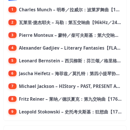
Charles Munch – 明希／拉威尔：波莱罗舞曲【176.4kHz／24bit】
1
瓦莱里·捷杰耶夫 – 马勒：第五交响曲【96kHz／24bit】
2
Pierre Monteux – 蒙特／柴可夫斯基：第六交响曲【176.4kHz／24bit】
3
Alexander Gadjiev – Literary Fantasies【FLAC 192】
4
Leonard Bernstein – 西贝柳斯：芬兰颂／格里格：培尔·金特组曲【44.1kHz／24bit】
5
Jascha Heifetz – 海菲兹／莫扎特：第四小提琴协奏曲，第五小提琴协奏曲《土耳其》／维瓦尔第：小提琴与大提琴协奏曲，RV 547【192kHz／24bit】
6
Michael Jackson – HIStory – PAST, PRESENT AND FUTURE – BOOK I【96kHz／24bit】
7
Fritz Reiner – 莱纳／德沃夏克：第九交响曲【176.4kHz／24bit】
8
Leopold Stokowski – 史托考夫斯基：狂想曲【176.4kHz／24bit】
9